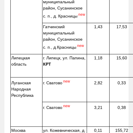
муниципальный
район, Сусанинское
new
с. п., д. Красницы
Гатчинский
1,43
17,53
муниципальный
район, Сусанинское
new
с. п.,
д.Красницы
Липецкая
г. Липецк, ул. Папина,
1,18
15,60
область
КРТ
new
г. Сватово
Луганская
2,82
0,33
Народная
Республика
new
г. Сватово
3,21
0,38
Москва
ул.
Кожевническая
, д.
0,11
155,72