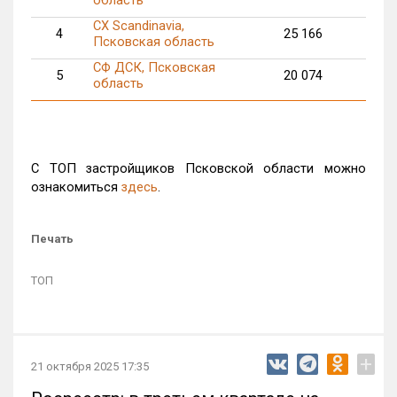
СХ Scandinavia,
4
25 166
6
Псковская область
СФ ДСК, Псковская
5
20 074
4
область
С ТОП застройщиков Псковской области можно
ознакомиться
здесь
.
Печать
ТОП
+
21 октября 2025 17:35