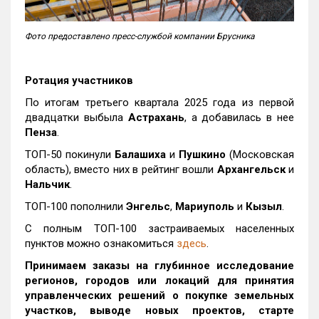
Фото предоставлено пресс-службой компании Брусника
Ротация участников
По итогам третьего квартала 2025 года из первой
двадцатки выбыла
Астрахань
, а добавилась в нее
Пенза
.
ТОП-50 покинули
Балашиха
и
Пушкино
(Московская
область), вместо них в рейтинг вошли
Архангельск
и
Нальчик
.
ТОП-100 пополнили
Энгельс
,
Мариуполь
и
Кызыл
.
С полным ТОП-100 застраиваемых населенных
пунктов можно ознакомиться
здесь
.
Принимаем заказы на глубинное исследование
регионов, городов или локаций для принятия
управленческих решений о покупке земельных
участков, выводе новых проектов, старте