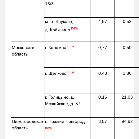
13/3
м. о. Внуково,
4,57
0,52
new
д.
Крёкшино
new
г. Коломна
Московская
0,77
0,50
область
new
г. Щелково
0,48
1,86
г. Голицыно, ш.
0,16
21,03
Можайское, д. 57
Нижегородская
г. Нижний Новгород
3,57
94,92
область
new