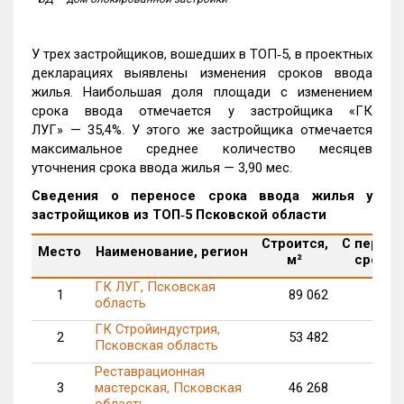
У трех застройщиков, вошедших в ТОП‑5, в проектных
декларациях выявлены изменения сроков ввода
жилья. Наибольшая доля площади с изменением
срока ввода отмечается у застройщика «ГК
ЛУГ» — 35,4%. У этого же застройщика отмечается
максимальное среднее количество месяцев
уточнения срока ввода жилья — 3,90 мес.
Сведения о переносе срока ввода жилья у
застройщиков из ТОП‑5 Псковской области
Строится,
С перен
Место
Наименование, регион
м²
срока, 
ГК ЛУГ, Псковская
1
89 062
31
область
ГК Стройиндустрия,
2
53 482
Псковская область
Реставрационная
3
мастерская, Псковская
46 268
область