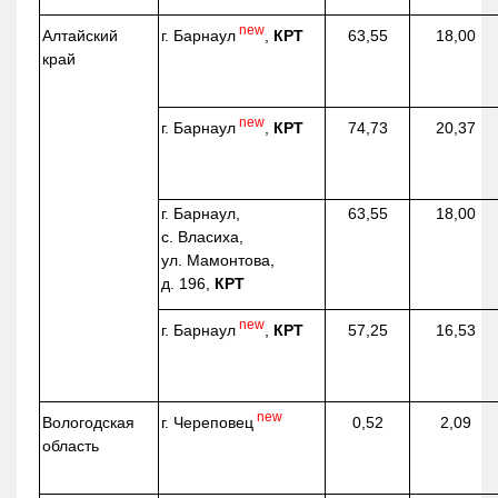
new
г. Барнаул
,
КРТ
Алтайский
63,55
18,00
край
new
г. Барнаул
,
КРТ
74,73
20,37
г. Барнаул,
63,55
18,00
с. Власиха,
ул. Мамонтова,
д. 196,
КРТ
new
г. Барнаул
,
КРТ
57,25
16,53
new
г. Череповец
Вологодская
0,52
2,09
область