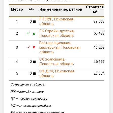
Строится,
М
Место
+\-
Наименование, регион
м²
п
ГК ЛУГ, Псковская
1
0
◼
89 062
область
ГК Стройиндустрия,
2
+1
53 482
▲
Псковская область
Реставрационная
3
-1
мастерская, Псковская
46 268
▼
область
СХ Scandinavia,
4
0
◼
25 166
Псковская область
СФ ДСК, Псковская
5
0
◼
20 074
1
область
Сокращения в таблице:
ЖК — Жилой комплекс
ПТ — поселок таунхаусов
МД — многоквартирный дом
БД — дом блокированной застройки