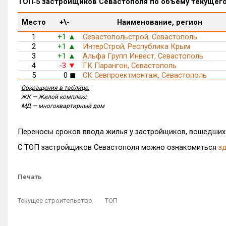
ТОП‑5 застройщиков Севастополя по объему текущег
Место
+\-
Наименование, регион
1
+1
Севастопольстрой, Севастополь
▲
2
+1
ИнтерСтрой, Республика Крым
▲
3
+1
Альфа Групп Инвест, Севастополь
▲
4
-3
ГК Парангон, Севастополь
▼
5
0
СК Севпроектмонтаж, Севастополь
◼
Сокращения в таблице:
ЖК — Жилой комплекс
МД — многоквартирный дом
Переносы сроков ввода жилья у застройщиков, вошедших 
С ТОП застройщиков Севастополя можно ознакомиться
з
Печать
Текущее строительство
ТОП