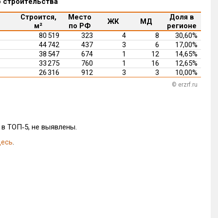
о строительства
Строится,
Место
Доля в
ЖК
МД
м²
по РФ
регионе
80 519
323
4
8
30,60%
44 742
437
3
6
17,00%
38 547
674
1
12
14,65%
33 275
760
1
16
12,65%
26 316
912
3
3
10,00%
© erzrf.ru
в ТОП‑5, не выявлены.
десь
.