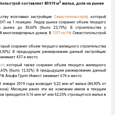
2
польстрой
составляет 80 519 м
жилья, доля на рынке
ьству возглавил застройщик
Севастопольстрой
, который
ОП на 1 позицию. Лидер рынка сохранил объем текущего
а рынке до 30,60% (было 25,73%). В строительстве у
 8 многоквартирных домов. В
ТОП по РФ
Севастопольстрой
оторый сохранил объем текущего жилищного строительства
14,30%). В предыдущем ранжировании данный застройщик
занимает 437‑е место.
ест
, который также сохранил объем текущего жилищного
4,65% (было 12,32%). В предыдущем ранжировании данный
РФ Альфа Групп Инвест занимает 674‑е место.
 января 2019 года возводит 0,22 млн м² жилья (84,90% от
иона). Месяцем ранее эти же компании имели в текущем
ров приходится 0,16 млн м² или 62,25% строящегося жилья в