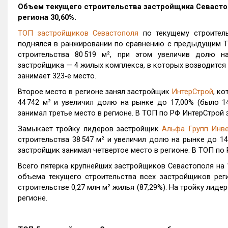
Объем текущего строительства застройщика
Севасто
региона 30,60%.
ТОП застройщиков Севастополя
по текущему строител
поднялся в ранжировании по сравнению с предыдущим Т
строительства 80 519 м², при этом увеличив долю н
застройщика — 4 жилых комплекса, в которых возводится
занимает 323‑е место.
Второе место в регионе занял застройщик
ИнтерСтрой
, к
44 742 м² и увеличил долю на рынке до 17,00% (было 
занимал третье место в регионе. В ТОП по РФ ИнтерСтрой 
Замыкает тройку лидеров застройщик
Альфа Групп Инв
строительства 38 547 м² и увеличил долю на рынке до 1
застройщик занимал четвертое место в регионе. В ТОП по 
Всего пятерка крупнейших застройщиков Севастополя на 1
объема текущего строительства всех застройщиков рег
строительстве 0,27 млн м² жилья (87,29%). На тройку лиде
регионе.