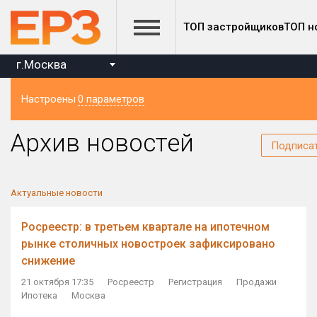
ТОП застройщиков
ТОП н
г.Москва
Настроены
0 параметров
Регион
Архив новостей
Подписа
Актуальные новости
Росреестр: в третьем квартале на ипотечном
рынке столичных новостроек зафиксировано
снижение
21 октября 17:35
Росреестр
Регистрация
Продажи
Ипотека
Москва