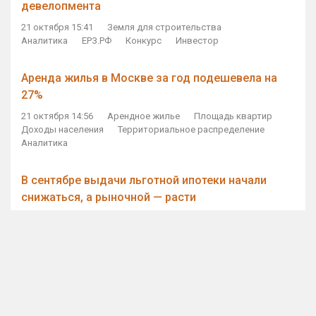
девелопмента
21 октября 15:41
Земля для строительства
Аналитика
ЕРЗ.РФ
Конкурс
Инвестор
Аренда жилья в Москве за год подешевела на
27%
21 октября 14:56
Арендное жилье
Площадь квартир
Доходы населения
Территориальное распределение
Аналитика
В сентябре выдачи льготной ипотеки начали
снижаться, а рыночной — расти
21 октября 14:11
Ипотека
Субсидирование ипотеки
Объем ИЖК
Количество ИЖК
Экспертное мнение
Виталий Мутко — Владимиру Путину: россияне
стали чаще выкупать квартиры без кредитов
21 октября 12:57
ДОМ.РФ
Проектное финансирование