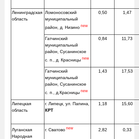
Ленинградская
Ломоносовский
0,50
1,47
область
муниципальный
new
район, д.
Низино
Гатчинский
0,84
11,73
муниципальный
район, Сусанинское
new
с. п., д. Красницы
Гатчинский
1,43
17,53
муниципальный
район, Сусанинское
new
с. п.,
д.Красницы
Липецкая
г. Липецк, ул. Папина,
1,18
15,60
область
КРТ
new
г. Сватово
Луганская
2,82
0,33
Народная