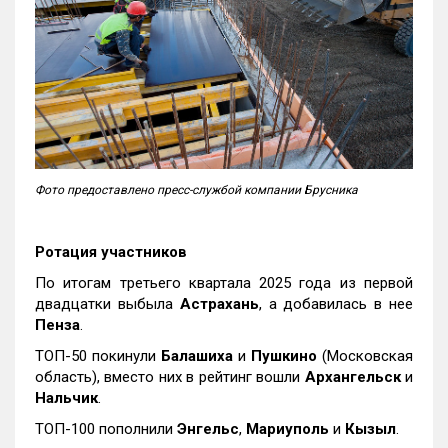
Фото предоставлено пресс-службой компании Брусника
Ротация участников
По итогам третьего квартала 2025 года из первой
двадцатки выбыла
Астрахань
, а добавилась в нее
Пенза
.
ТОП-50 покинули
Балашиха
и
Пушкино
(Московская
область), вместо них в рейтинг вошли
Архангельск
и
Нальчик
.
ТОП-100 пополнили
Энгельс
,
Мариуполь
и
Кызыл
.