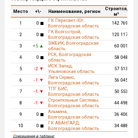
Строится,
М
Место
+\-
Наименование, регион
м²
п
ГК Пересвет-Юг,
1
0
◼
142 769
Волгоградская область
ГК Волгострой,
2
0
◼
120 117
Волгоградская область
ЗЖБИК, Волгоградская
3
+5
60 001
▲
область
РСК, Волгоградская
4
0
◼
58 048
область
ИСК Запад,
5
-2
57 513
▼
Ульяновская область
Лига Сервис,
6
-1
56 045
▼
Волгоградская область
ТПГ БИС,
7
-1
50 553
▼
Волгоградская область
Строительные Системы,
8
-1
44 498
▼
Волгоградская область
Альмина,
9
0
◼
36 406
Волгоградская область
ГК АВАНГАРД,
10
0
◼
34 488
Волгоградская область
Сокращения в таблице: