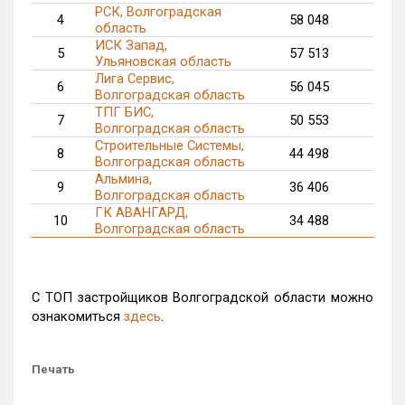
РСК, Волгоградская
4
58 048
33
область
ИСК Запад,
5
57 513
12
Ульяновская область
Лига Сервис,
6
56 045
56
Волгоградская область
ТПГ БИС,
7
50 553
5
Волгоградская область
Строительные Системы,
8
44 498
5
Волгоградская область
Альмина,
9
36 406
Волгоградская область
ГК АВАНГАРД,
10
34 488
21
Волгоградская область
С ТОП застройщиков Волгоградской области можно
ознакомиться
здесь
.
Печать