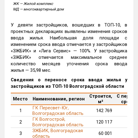
ЖК — Жилой комплекс
МД — многоквартирный дом
У девяти застройщиков, вошедших в ТОП‑10, в
проектных декларациях выявлены изменения сроков
ввода жилья. Наибольшая доля площади с
изменением срока ввода отмечается у застройщиков
«ЗЖБИК» и «Лига Сервис» — 100%. У застройщика
«ЗЖБИК» отмечается максимальное среднее
количество месяцев уточнения срока ввода
жилья — 35,98 мес.
Сведения о переносе срока ввода жилья у
застройщиков из ТОП‑10 Волгоградской области
Строится,
С перен
Место
Наименование, регион
м²
срока, 
ГК Пересвет-Юг,
1
142 769
41
Волгоградская область
ГК Волгострой,
2
120 117
16
Волгоградская область
ЗЖБИК, Волгоградская
3
60 001
60
область