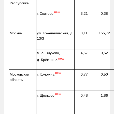
Республика
new
г. Сватово
3,21
0,38
Москва
ул.
Кожевническая
, д.
0,11
155,72
13/3
м. о. Внуково,
4,57
0,52
new
д.
Крёкшино
new
г. Коломна
Московская
0,77
0,50
область
new
г. Щелково
0,48
1,86