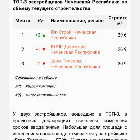
ТОП‑3 застройщиков Чеченской Республики по
объему текущего строительства
Строится,
М
Место
+\-
Наименование, регион
м²
п
Юг-Строй, Чеченская
1
+2
29 673
▲
Республика
КПЧР Дирекция,
2
-1
26 924
▼
Чеченская Республика
Евро-Телеком,
3
-1
20 976
▼
Чеченская Республика
Сокращения в таблице
ЖК – Жилой комплекс
МД – многоквартирный дом
У двух застройщиков, вошедших в ТОП‑3, в
проектных декларациях выявлены изменения
сроков ввода жилья. Набольшая доля площади с
изменением срока ввода отмечается у застройщика