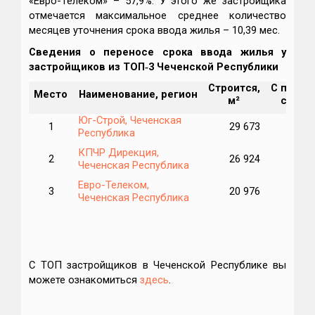
«Евро-Телеком» – 57,9%. У этого же застройщика
отмечается максимальное среднее количество
месяцев уточнения срока ввода жилья – 10,39 мес.
Сведения о переносе срока ввода жилья у
застройщиков из ТОП‑3 Чеченской Республики
Строится,
С перен
Место
Наименование, регион
м²
срока,
Юг-Строй, Чеченская
1
29 673
Республика
КПЧР Дирекция,
2
26 924
Чеченская Республика
Евро-Телеком,
3
20 976
1
Чеченская Республика
С ТОП застройщиков в Чеченской Республике вы
можете ознакомиться
здесь
.