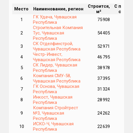
Строится,
С перен
Место
Наименование, регион
м²
срока,
ГК Удача, Чувашская
1
75 908
6
Республика
Строительная Компания
2
Тус, Чувашская
54 405
Республика
СК Отделфинстрой,
3
52 971
Чувашская Республика
Честр-Инвест,
4
46 795
Чувашская Республика
СК Лидер, Чувашская
5
38 978
3
Республика
Компания СМУ-58,
6
37 395
Чувашская Республика
ГК Основа, Чувашская
7
31 324
3
Республика
Инкост, Чувашская
8
28 992
Республика
Компания Стройтрест
9
№3, Чувашская
24 262
Республика
ИСКО-Ч, Чувашская
10
22 639
Республика