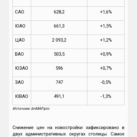
САО
628,2
+1,6%
ЮАО
661,3
+1,5%
ЦАО
2 093,2
+1,2%
ВАО
503,5
+0,9%
ЮЗАО
596
+0,7%
ЗАО
747
-0,5%
ЮВАО
491,1
-1,3%
Источник: bnMAP.pro
Снижение цен на новостройки зафиксировано в
двух административных округах столицы. Самое