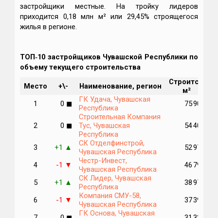
застройщики местные. На тройку лидеров
приходится 0,18 млн м² или 29,45% строящегося
жилья в регионе.
ТОП‑10 застройщиков Чувашской Республики по
объему текущего строительства
Строится,
М
Место
+\-
Наименование, регион
м²
п
ГК Удача, Чувашская
1
0
75 908
◼
Республика
Строительная Компания
2
0
Тус, Чувашская
54 405
◼
Республика
СК Отделфинстрой,
3
+1
52 971
▲
Чувашская Республика
Честр-Инвест,
4
-1
46 795
▼
Чувашская Республика
СК Лидер, Чувашская
5
+1
38 978
▲
Республика
Компания СМУ-58,
6
-1
37 395
▼
Чувашская Республика
ГК Основа, Чувашская
7
0
31 324
◼