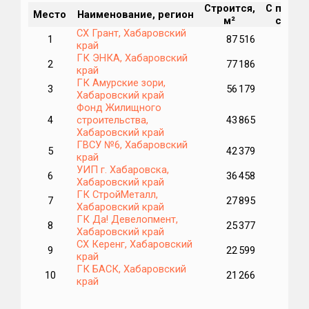
Строится,
С перен
Место
Наименование, регион
м²
срока,
СХ Грант, Хабаровский
1
87 516
8
край
ГК ЭНКА, Хабаровский
2
77 186
край
ГК Амурские зори,
3
56 179
5
Хабаровский край
Фонд Жилищного
4
строительства,
43 865
3
Хабаровский край
ГВСУ №6, Хабаровский
5
42 379
4
край
УИП г. Хабаровска,
6
36 458
Хабаровский край
ГК СтройМеталл,
7
27 895
Хабаровский край
ГК Да! Девелопмент,
8
25 377
Хабаровский край
СХ Керенг, Хабаровский
9
22 599
край
ГК БАСК, Хабаровский
10
21 266
край