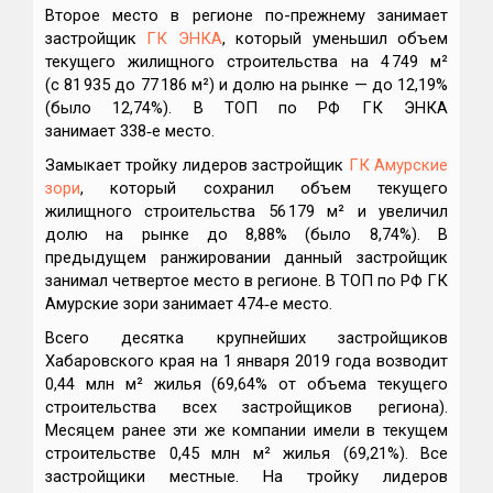
Второе место в регионе по-прежнему занимает
застройщик
ГК ЭНКА
, который уменьшил объем
текущего жилищного строительства на 4 749 м²
(с 81 935 до 77 186 м²) и долю на рынке — до 12,19%
(было 12,74%). В ТОП по РФ ГК ЭНКА
занимает 338‑е место.
Замыкает тройку лидеров застройщик
ГК Амурские
зори
, который сохранил объем текущего
жилищного строительства 56 179 м² и увеличил
долю на рынке до 8,88% (было 8,74%). В
предыдущем ранжировании данный застройщик
занимал четвертое место в регионе. В ТОП по РФ ГК
Амурские зори занимает 474‑е место.
Всего десятка крупнейших застройщиков
Хабаровского края на 1 января 2019 года возводит
0,44 млн м² жилья (69,64% от объема текущего
строительства всех застройщиков региона).
Месяцем ранее эти же компании имели в текущем
строительстве 0,45 млн м² жилья (69,21%). Все
застройщики местные. На тройку лидеров