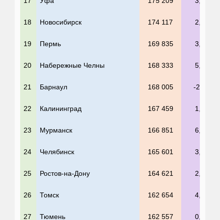
17
Уфа
175 209
3,1%
18
Новосибирск
174 117
2,1%
19
Пермь
169 835
3,1%
20
Набережные Челны
168 333
5,4%
21
Барнаул
168 005
-2,5%
22
Калининград
167 459
1,6%
23
Мурманск
166 851
6,6%
24
Челябинск
165 601
3,0%
25
Ростов
-на-Дону
164 621
2,8%
26
Томск
162 654
4,0%
27
Тюмень
162 557
0,9%