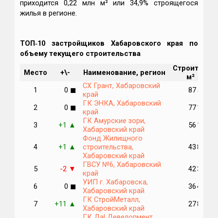
приходится 0,22 млн м² или 34,9% строящегося
жилья в регионе.
ТОП‑10 застройщиков Хабаровского края по
объему текущего строительства
Строится,
Место
+\-
Наименование, регион
м²
СХ Грант, Хабаровский
1
0
87 516
◼
край
ГК ЭНКА, Хабаровский
2
0
77 186
◼
край
ГК Амурские зори,
3
+1
56 179
▲
Хабаровский край
Фонд Жилищного
4
+1
строительства,
43 865
▲
Хабаровский край
ГВСУ №6, Хабаровский
5
-2
42 379
▼
край
УИП г. Хабаровска,
6
0
36 458
◼
Хабаровский край
ГК СтройМеталл,
7
+11
27 895
▲
Хабаровский край
ГК Да! Девелопмент,