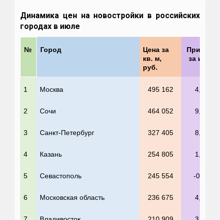
Динамика цен на новостройки в российских
городах в июле
№
Город
Цена за
Прирост
кв. м,
за июль
руб.
1
Москва
495 162
4,1%
2
Сочи
464 052
9,6%
3
Санкт-Петербург
327 405
8,0%
4
Казань
254 805
1,7%
5
Севастополь
245 554
-0,1%
6
Московская область
236 675
4,8%
7
Владивосток
210 909
3,1%