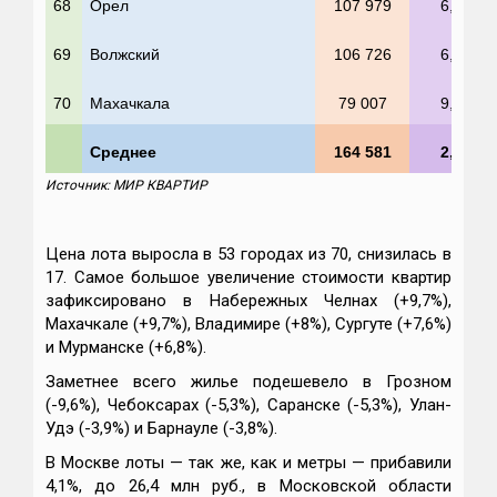
68
Орел
107 979
6,0%
69
Волжский
106 726
6,8%
70
Махачкала
79 007
9,3%
Среднее
164 581
2,8%
Источник: МИР КВАРТИР
Цена лота выросла в 53 городах из 70, снизилась в
17. Самое большое увеличение стоимости квартир
зафиксировано в Набережных Челнах (+9,7%),
Махачкале (+9,7%), Владимире (+8%), Сургуте (+7,6%)
и Мурманске (+6,8%).
Заметнее всего жилье подешевело в Грозном
(-9,6%), Чебоксарах (-5,3%), Саранске (-5,3%), Улан-
Удэ (-3,9%) и Барнауле (-3,8%).
В Москве лоты — так же, как и метры — прибавили
4,1%, до 26,4 млн руб., в Московской области