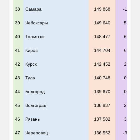
38
Самара
149 868
-1,8%
39
Чебоксары
149 640
5,7%
40
Тольятти
148 477
6,0%
41
Киров
144 704
6,3%
42
Курск
142 452
2,1%
43
Тула
140 748
0,4%
44
Белгород
139 670
0,3%
45
Волгоград
138 837
2,1%
46
Рязань
137 582
3,0%
47
Череповец
136 552
-3,7%