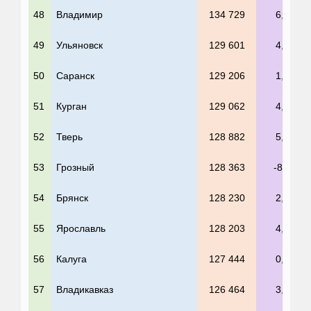
48
Владимир
134 729
6,1%
49
Ульяновск
129 601
4,4%
50
Саранск
129 206
1,5%
51
Курган
129 062
4,9%
52
Тверь
128 882
5,3%
53
Грозный
128 363
-8,4%
54
Брянск
128 230
2,7%
55
Ярославль
128 203
4,3%
56
Калуга
127 444
0,4%
57
Владикавказ
126 464
3,1%