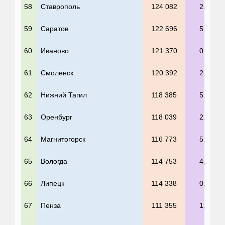
58
Ставрополь
124 082
2,3%
59
Саратов
122 696
5,6%
60
Иваново
121 370
0,7%
61
Смоленск
120 392
2,2%
62
Нижний Тагил
118 385
5,4%
63
Оренбург
118 039
2,6%
64
Магнитогорск
116 773
5,3%
65
Вологда
114 753
4,5%
66
Липецк
114 338
0,6%
67
Пенза
111 355
1,4%