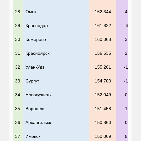
28
Омск
162 344
4,1%
29
Краснодар
161 822
-4,1%
30
Кемерово
160 368
3,8%
31
Красноярск
156 535
2,4%
32
Улан-Удэ
155 201
-1,8%
33
Сургут
154 700
-1,8%
34
Новокузнецк
152 049
0,4%
35
Воронеж
151 458
1,6%
36
Архангельск
150 860
0,8%
37
Ижевск
150 069
5,3%