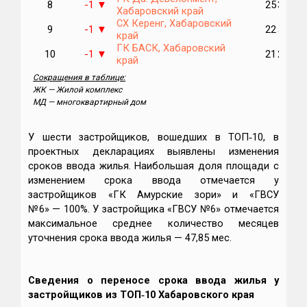
8
-1
25 377
▼
Хабаровский край
СХ Керенг, Хабаровский
9
-1
22 599
▼
край
ГК БАСК, Хабаровский
10
-1
21 266
▼
край
Сокращения в таблице:
ЖК — Жилой комплекс
МД — многоквартирный дом
У шести застройщиков, вошедших в ТОП‑10, в
проектных декларациях выявлены изменения
сроков ввода жилья. Наибольшая доля площади с
изменением срока ввода отмечается у
застройщиков «ГК Амурские зори» и «ГВСУ
№6» — 100%. У застройщика «ГВСУ №6» отмечается
максимальное среднее количество месяцев
уточнения срока ввода жилья — 47,85 мес.
Сведения о переносе срока ввода жилья у
застройщиков из ТОП‑10 Хабаровского края