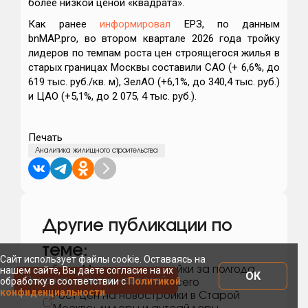
более низкой ценой «квадрата».
Как ранее
информировал
ЕРЗ, по данным
bnMAP.pro, во втором квартале 2026 года тройку
лидеров по темпам роста цен строящегося жилья в
старых границах Москвы составили САО (+ 6,6%, до
619 тыс. руб./кв. м), ЗелАО (+6,1%, до 340,4 тыс. руб.)
и ЦАО (+5,1%, до 2 075, 4 тыс. руб.).
Печать
Аналитика жилищного строительства
Другие публикации по
теме:
Сайт использует файлы cookie. Оставаясь на
Где в Москве новостройки за полгода
нашем сайте, Вы даете согласие на их
ОК
Показать список новостей
обработку в соответствии с
Политикой
подорожали сильнее всего
конфиденциальности
Рост цен на новостройки в Старой