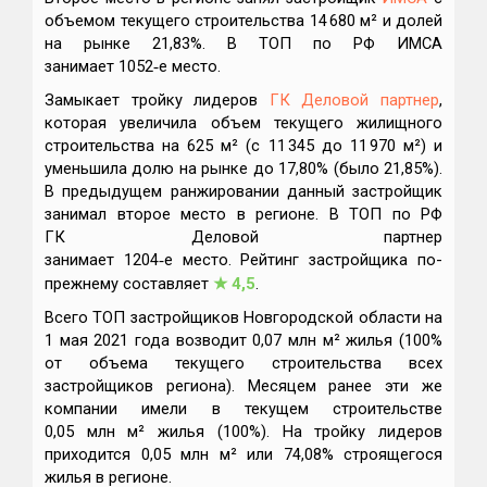
объемом текущего строительства 14 680 м² и долей
на рынке 21,83%. В ТОП по РФ ИМСА
занимает 1052‑е место.
Замыкает тройку лидеров
ГК Деловой партнер
,
которая увеличила объем текущего жилищного
строительства на 625 м² (с 11 345 до 11 970 м²) и
уменьшила долю на рынке до 17,80% (было 21,85%).
В предыдущем ранжировании данный застройщик
занимал второе место в регионе. В ТОП по РФ
ГК Деловой партнер
занимает 1204‑е место. Рейтинг застройщика по-
прежнему составляет
★
4,5
.
Всего ТОП застройщиков Новгородской области на
1 мая 2021 года возводит 0,07 млн м² жилья (100%
от объема текущего строительства всех
застройщиков региона). Месяцем ранее эти же
компании имели в текущем строительстве
0,05 млн м² жилья (100%). На тройку лидеров
приходится 0,05 млн м² или 74,08% строящегося
жилья в регионе.