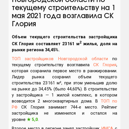
Новгородской области по
текущему строительству на 1
мая 2021 года возглавила СК
Глория
Объем текущего строительства застройщика
2
СК Глория
составляет 23 161 м
жилья, доля на
рынке региона 34,45%.
ТОП застройщиков Новгородской области
по
текущему строительству возглавила
СК Глория
,
которая сохранила первое место в ранжировании.
Лидер рынка сохранил объем текущего
строительства 23 161 м², при этом уменьшив долю
на рынке до 34,45% (было 44,60%). В строительстве
у застройщика — 1 жилой комплекс, в котором
возводится 2 многоквартирных дома. В
ТОП по
РФ
СК Глория занимает 744‑е место. Рейтинг
застройщика не изменился и остался на
уровне
★
5,0
.
Второе место в регионе занял застройщик
ИМСА
с