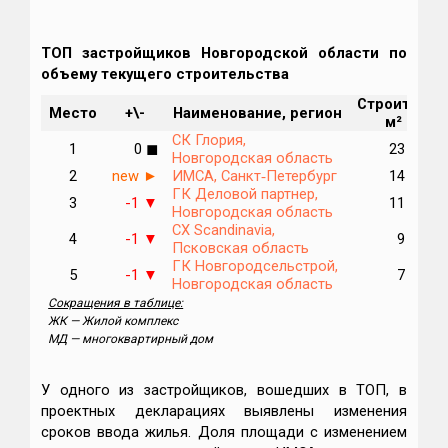
ТОП застройщиков Новгородской области по
объему текущего строительства
Строится,
Место
+\-
Наименование, регион
м²
СК Глория,
1
0
23 161
◼
Новгородская область
2
new
ИМСА, Санкт‑Петербург
14 680
►
ГК Деловой партнер,
3
-1
11 970
▼
Новгородская область
СХ Scandinavia,
4
-1
9 781
▼
Псковская область
ГК Новгородсельстрой,
5
-1
7 644
▼
Новгородская область
Сокращения в таблице:
ЖК — Жилой комплекс
МД — многоквартирный дом
У одного из застройщиков, вошедших в ТОП, в
проектных декларациях выявлены изменения
сроков ввода жилья. Доля площади с изменением