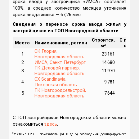
срока ввода у застройщика «ИМСА» составлет
100%, а среднее количество месяцев уточнения
срока ввода жилья — 67,26 мес.
Сведения о переносе срока ввода жилья у
застройщиков из ТОП Новгородской области
Строится,
С перен
Место
Наименование, регион
м²
срока,
СК Глория,
1
23 161
Новгородская область
2
ИМСА, Санкт‑Петербург
14 680
1
ГК Деловой партнер,
3
11 970
Новгородская область
СХ Scandinavia,
4
9 781
Псковская область
ГК Новгородсельстрой,
5
7 644
Новгородская область
С ТОП застройщиков Новгородской области можно
ознакомиться
здесь
.
⃰Рейтинг ЕРЗ — показатель (от 0 до 5) соблюдения декларируемого