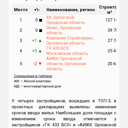
Строится,
М
Место
+\-
Наименование, регион
м²
п
ХК Орёлстрой,
1
0
◼
127 142
Орловская область
Зенит, Орловская
2
0
◼
39 785
область
Компания Стройсервис,
3
+1
27 749
▲
Орловская область
ГК 433 ВСУ,
4
+3
25 436
▲
Московская область
АИЖК Орловской
5
-2
области, Орловская
20 647
▼
область
Сокращения в таблице:
ЖК — Жилой комплекс
МД — многоквартирный дом
У четырех застройщиков, вошедших в ТОП‑5, в
проектных декларациях выявлены изменения
сроков ввода жилья. Наибольшая доля площади с
изменением срока ввода отмечается у
застройщиков «ГК 433 ВСУ» и «АИЖК Орловской