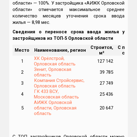
области» — 100%. У застройщика «АИЖК Орловской
области» отмечается максимальное среднее
количество месяцев уточнения срока ввода
жилья — 8,98 мес.
Сведения о переносе срока ввода жилья у
застройщиков из ТОП‑5 Орловской области
Строится,
С перен
Место
Наименование, регион
м²
срока,
ХК Орёлстрой,
1
127 142
4
Орловская область
Зенит, Орловская
2
39 785
область
Компания Стройсервис,
3
27 749
1
Орловская область
ГК 433 ВСУ,
4
25 436
2
Московская область
АИЖК Орловской
5
области, Орловская
20 647
2
область
С ТОП застройщиков Орловской области можно