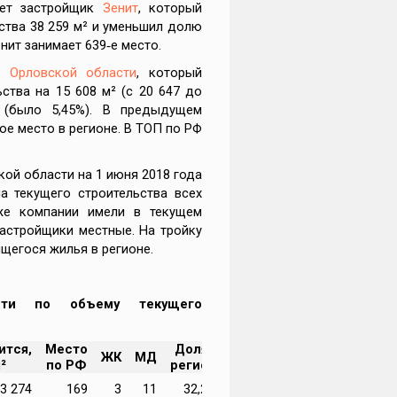
ает застройщик
Зенит
, который
ства 38 259 м² и уменьшил долю
нит занимает 639‑е место.
 Орловской области
, который
ства на 15 608 м² (с 20 647 до
(было 5,45%). В предыдущем
е место в регионе. В ТОП по РФ
ой области на 1 июня 2018 года
а текущего строительства всех
 же компании имели в текущем
 застройщики местные. На тройку
ящегося жилья в регионе.
сти по объему текущего
ится,
Место
Доля в
ЖК
МД
²
по РФ
регионе
3 274
169
3
11
32,21%