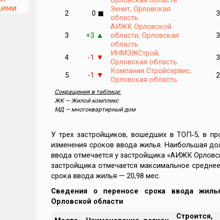
Зенит, Орловская
щими
2
0
◼
3
область
АИЖК Орловской
3
+3
области, Орловская
3
▲
та
область
ИНМЭЖСтрой,
4
-1
3
▼
Орловская область
Компания Стройсервис,
5
-1
2
▼
Орловская область
Сокращения в таблице:
ЖК — Жилой комплекс
тве:
МД — многоквартирный дом
У трех застройщиков, вошедших в ТОП‑5, в п
ти
изменения сроков ввода жилья. Наибольшая до
ввода отмечается у застройщика «АИЖК Орловск
застройщика отмечается максимальное среднее
срока ввода жилья — 20,98 мес.
еры
Сведения о переносе срока ввода жиль
Орловской области
Строится,