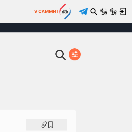
V САММИТ