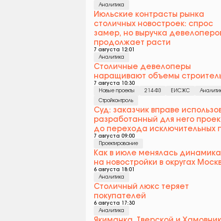
Аналитика
Июльские контрасты рынка
столичных новостроек: спрос
замер, но выручка девелоперо
продолжает расти
7 августа 12:01
Аналитика
Столичные девелоперы
наращивают объемы строител
7 августа 10:30
Новые проекты
214-ФЗ
ЕИСЖС
Аналити
Стройконтроль
Суд: заказчик вправе использо
разработанный для него проек
до перехода исключительных 
7 августа 09:00
Проектирование
Как в июле менялась динамика
на новостройки в округах Моск
6 августа 18:01
Аналитика
Столичный люкс теряет
покупателей
6 августа 17:30
Аналитика
Якиманка, Тверской и Хамовни