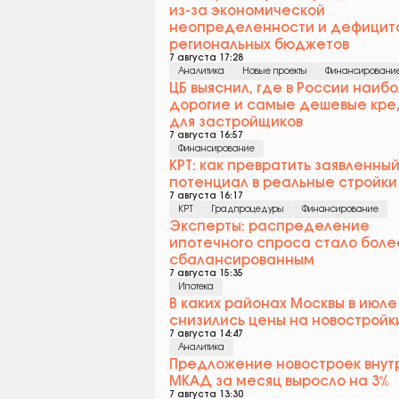
из-за экономической
неопределенности и дефицит
региональных бюджетов
7 августа 17:28
Аналитика
Новые проекты
Финансировани
ЦБ выяснил, где в России наиб
дорогие и самые дешевые кре
для застройщиков
7 августа 16:57
Финансирование
КРТ: как превратить заявленны
потенциал в реальные стройки
7 августа 16:17
КРТ
Градпроцедуры
Финансирование
Эксперты: распределение
ипотечного спроса стало боле
сбалансированным
7 августа 15:35
Ипотека
В каких районах Москвы в июле
снизились цены на новостройк
7 августа 14:47
Аналитика
Предложение новостроек внут
МКАД за месяц выросло на 3%
7 августа 13:30