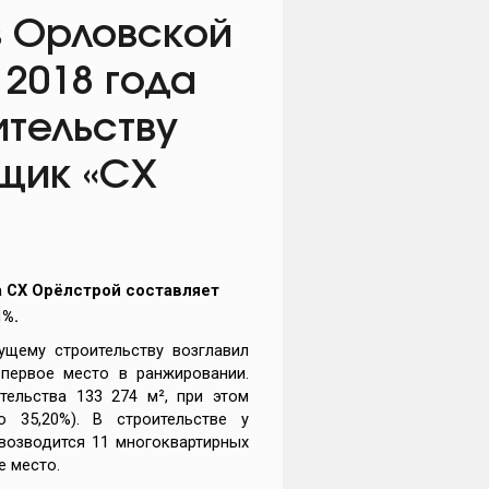
 Орловской
 2018 года
ительству
йщик «СХ
а
СХ Орёлстрой
составляет
1%.
щему строительству возглавил
 первое место в ранжировании.
ельства 133 274 м², при этом
35,20%). В строительстве у
возводится 11 многоквартирных
е место.