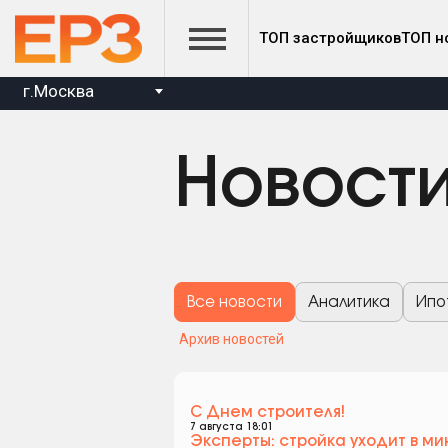
ТОП застройщиков
ТОП н
г.Москва
Новост
Все новости
Аналитика
Ипо
Архив новостей
С Днем строителя!
7 августа 18:01
Эксперты: стройка уходит в ми