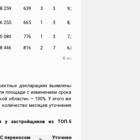
8 259
639
3
3
9,25%
6 255
665
1
3
8,76%
0 080
776
1
3
7,27%
8 446
816
2
7
6,88%
© erzrf.ru
роектных декларациях выявлены
ля площади с изменением срока
ой области» — 100%. У этого же
 количество месяцев уточнения
я у застройщиков из ТОП‑5
С переносом
Уточнение