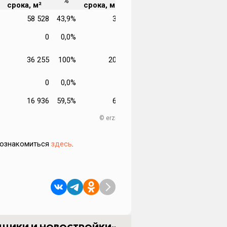
%
срока, м²
срока, мес.
58 528
43,9%
3,61
0
0,0%
-
36 255
100%
20,98
0
0,0%
-
16 936
59,5%
6,07
© erzrf.ru
 ознакомиться
здесь
.