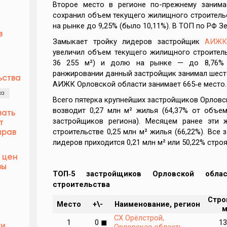
Второе место в регионе по-прежнему заним
сохранил объем текущего жилищного строитель
на рынке до 9,25% (было 10,11%). В ТОП по РФ Зе
в
Замыкает тройку лидеров застройщик
АИЖК
увеличил объем текущего жилищного строитель
36 255 м²) и долю на рынке — до 8,76% 
ранжировании данный застройщик занимал шесто
ьства
АИЖК Орловской области занимает 665‑е место.
ка
Всего пятерка крупнейших застройщиков Орловск
возводит 0,27 млн м² жилья (64,37% от объем
вать
застройщиков региона). Месяцем ранее эти
т
строительстве 0,25 млн м² жилья (66,22%). Все
прав
лидеров приходится 0,21 млн м² или 50,22% стро
 цен
вы
ТОП‑5 застройщиков Орловской обла
строительства
Стро
Место
+\-
Наименование, регион
м
СХ Орёлстрой,
1
0
◼
13
Орловская область
ки