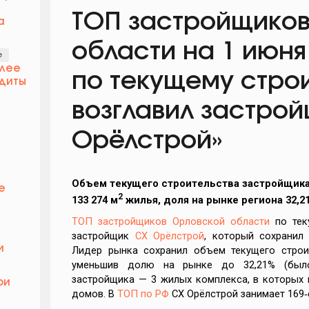
ТОП застройщиков
а
области на 1 июня
е
олее
по текущему стро
диты
возглавил застро
й
Орёлстрой»
Объем текущего строительства застройщик
е
2
133 274 м
жилья, доля на рынке региона 32,2
ТОП застройщиков Орловской области
по теку
застройщик
СХ Орёлстрой
, который сохранил
и
Лидер рынка сохранил объем текущего строит
уменьшив долю на рынке до 32,21% (было 
застройщика — 3 жилых комплекса, в которых 
ри
домов. В
ТОП по РФ
СХ Орёлстрой занимает 169‑