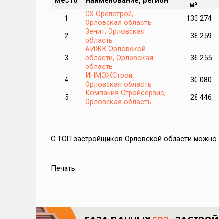
Место
Наименование, регион
м²
арой
СХ Орёлстрой,
1
133 274
022
Орловская область
Зенит, Орловская
2
38 259
область
АИЖК Орловской
лье
3
области, Орловская
36 255
область
ИНМЭЖСтрой,
4
30 080
Орловская область
Компания Стройсервис,
5
28 446
Орловская область
зация
С ТОП застройщиков Орловской области можно
Печать