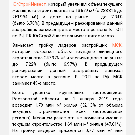
ЮгСтройИнвест
, который увеличил объем текущего
жилищного строительства на 13 679 м² (с 238 315 до
251 994 м²) и долю на рынке — до 7,34%
(было 6,70%). В предыдущем ранжировании данный
застройщик занимал третье место в регионе. В ТОП
по РФ ГК ЮгСтройИнвест занимает пятое место.
Замыкает тройку лидеров застройщик
МСК
,
который сохранил объем текущего жилищного
строительства 247 976 м² и увеличил долю на рынке
до 7,22% (было 6,97%). В предыдущем
ранжировании данный застройщик занимал
второе место в регионе. В ТОП по РФ МСК
занимает 49‑е место.
Всего десятка крупнейших застройщиков
Ростовской области на 1 января 2019 года
возводит 1,79 млн м² жилья (52,13% от объема
текущего строительства всех застройщиков
региона). Месяцем ранее эти же компании имели в
текущем строительстве 1,69 млн м² жилья (47,61%).
На тройку лидеров приходится 0,77 млн м² или