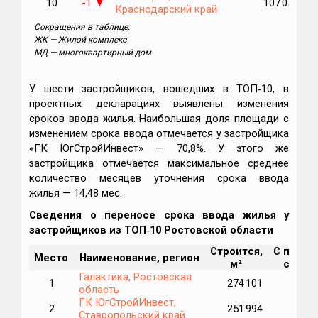
10
-1
107 059
▼
Краснодарский край
Сокращения в таблице:
ЖК — Жилой комплекс
МД — многоквартирный дом
У шести застройщиков, вошедших в ТОП‑10, в
проектных декларациях выявлены изменения
сроков ввода жилья. Наибольшая доля площади с
изменением срока ввода отмечается у застройщика
«ГК ЮгСтройИнвест» — 70,8%. У этого же
застройщика отмечается максимальное среднее
количество месяцев уточнения срока ввода
жилья — 14,48 мес.
Сведения о переносе срока ввода жилья у
застройщиков из ТОП‑10 Ростовской области
Строится,
С перен
Место
Наименование, регион
м²
срока,
Галактика, Ростовская
1
274 101
область
ГК ЮгСтройИнвест,
2
251 994
17
Ставропольский край