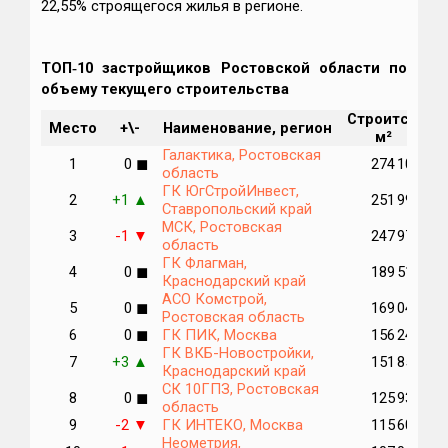
22,55% строящегося жилья в регионе.
ТОП‑10 застройщиков Ростовской области по
объему текущего строительства
Строится,
М
Место
+\-
Наименование, регион
м²
п
Галактика, Ростовская
1
0
274 101
◼
область
ГК ЮгСтройИнвест,
2
+1
251 994
▲
Ставропольский край
МСК, Ростовская
3
-1
247 976
▼
область
ГК Флагман,
4
0
189 510
◼
Краснодарский край
АСО Комстрой,
5
0
169 047
◼
Ростовская область
6
0
ГК ПИК, Москва
156 244
◼
ГК ВКБ-Новостройки,
7
+3
151 857
▲
Краснодарский край
СК 10ГПЗ, Ростовская
8
0
125 936
◼
область
9
-2
ГК ИНТЕКО, Москва
115 601
▼
Неометрия,