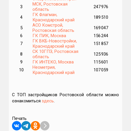
МСК, Ростовская
3
247 976
3
область
ГК Флагман,
4
189 510
Краснодарский край
АСО Комстрой,
5
169 047
Ростовская область
6
ГК ПИК, Москва
156 244
5
ГК ВКБ-Новостройки,
7
151 857
1
Краснодарский край
СК 10ГПЗ, Ростовская
8
125 936
область
9
ГК ИНТЕКО, Москва
115 601
2
Неометрия,
10
107 059
5
Краснодарский край
С ТОП застройщиков Ростовской области можно
ознакомиться
здесь
.
Печать