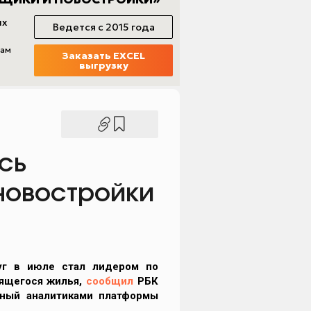
сь
новостройки
уг в июле стал лидером по
оящегося жилья,
сообщил
РБК
нный аналитиками платформы