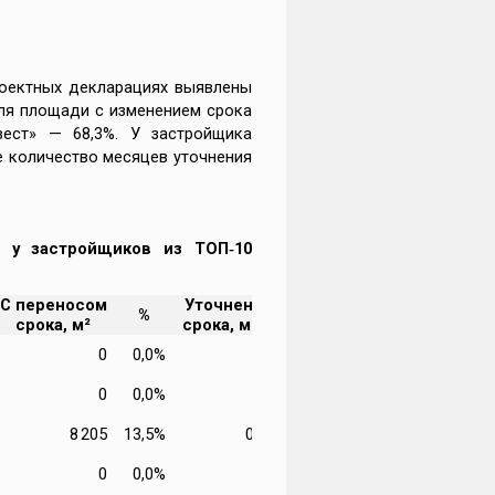
роектных декларациях выявлены
ля площади с изменением срока
вест» — 68,3%. У застройщика
е количество месяцев уточнения
 у застройщиков из ТОП‑10
С переносом
Уточнение
%
срока, м²
срока, мес.
0
0,0%
-
0
0,0%
-
8 205
13,5%
0,80
0
0,0%
-