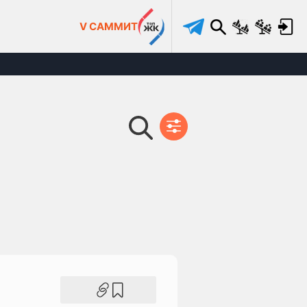
V САММИТ