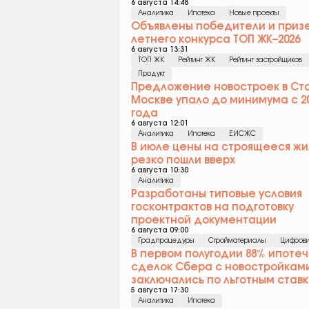
6 августа 14:48
Аналитика
Ипотека
Новые проекты
Объявлены победители и приз
летнего конкурса ТОП ЖК–2026
6 августа 13:31
ТОП ЖК
Рейтинг ЖК
Рейтинг застройщиков
Продукт
Предложение новостроек в Ст
Москве упало до минимума с 2
года
6 августа 12:01
Аналитика
Ипотека
ЕИСЖС
В июле цены на строящееся жи
резко пошли вверх
6 августа 10:30
Аналитика
Разработаны типовые условия
госконтрактов на подготовку
проектной документации
6 августа 09:00
Градпроцедуры
Стройматериалы
Цифрови
В первом полугодии 88% ипоте
сделок Сбера c новостройкам
заключались по льготным став
5 августа 17:30
Аналитика
Ипотека