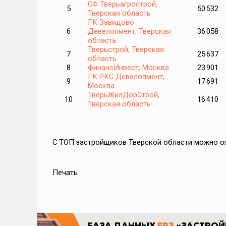
СФ Тверьагрострой,
5
50 532
Тверская область
ГК Завидово
6
Девелопмент, Тверская
36 058
область
Тверьстрой, Тверская
7
25 637
область
8
ФинансИнвест, Москва
23 901
ГК РКС Девелопмент,
9
17 691
Москва
ТверьЖилДорСтрой,
10
16 410
Тверская область
С ТОП застройщиков Тверской области можно 
Печать