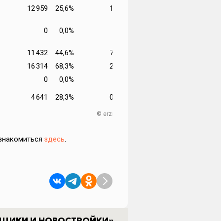
12 959
25,6%
1,07
0
0,0%
-
11 432
44,6%
7,63
16 314
68,3%
2,06
0
0,0%
-
4 641
28,3%
0,86
© erzrf.ru
ознакомиться
здесь
.