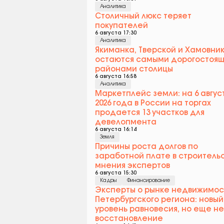
Аналитика
Столичный люкс теряет
покупателей
6 августа 17:30
Аналитика
Якиманка, Тверской и Хамовни
остаются самыми дорогостоя
районами столицы
6 августа 16:58
Аналитика
Маркетплейс земли: на 6 авгус
2026 года в России на торгах
продается 13 участков для
девелопмента
6 августа 16:14
Земля
Причины роста долгов по
заработной плате в строительс
мнения экспертов
6 августа 15:30
Кадры
Финансирование
Эксперты о рынке недвижимос
Петербургского региона: новый
уровень равновесия, но еще не
восстановление