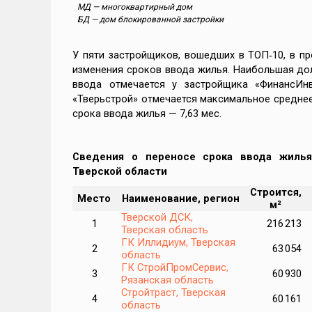
ент
МД — многоквартирный дом
БД — дом блокированной застройки
У пяти застройщиков, вошедших в ТОП‑10, в п
изменения сроков ввода жилья. Наибольшая до
иры
ввода отмечается у застройщика «ФинансИн
«Тверьстрой» отмечается максимальное средне
срока ввода жилья — 7,63 мес.
к по
 1
Сведения о переносе срока ввода жилья
Тверской области
Строится,
Место
Наименование, регион
м
м²
сь
Тверской ДСК,
1
216 213
ике
Тверская область
ГК Иллидиум, Тверская
2
63 054
область
ГК СтройПромСервис,
3
60 930
Рязанская область
Стройтраст, Тверская
4
60 161
область