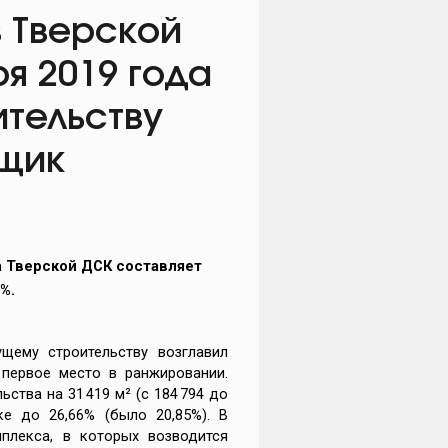
 Тверской
ря 2019 года
ительству
йщик
а
Тверской ДСК
составляет
%.
щему строительству возглавил
 первое место в ранжировании.
ства на 31 419 м² (с 184 794 до
ке до 26,66% (было 20,85%). В
плекса, в которых возводится