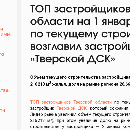
ТОП застройщиков
области на 1 янва
ки
по текущему стро
щими
возглавил застро
та
«Тверской ДСК»
Объем текущего строительства застройщик
2
216 213 м
жилья, доля на рынке региона 26,66
тве:
ТОП застройщиков Тверской области
по теку
застройщик
Тверской ДСК
, который сохранил
ти
Лидер рынка увеличил объем текущего строитель
216 213 м²), при этом увеличив долю на рын
строительстве у застройщика — 2 жилых ком