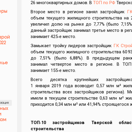
26 многоквартирных домов. В
ТОП по РФ
Тверско
Второе место в регионе занял застройщик
Г
еры
объем текущего жилищного строительства на 28
увеличил долю на рынке до 7,77% (было 7,15
данный застройщик занимал третье место в ре
занимает 425‑е место.
арой
022
Замыкает тройку лидеров застройщик
ГК Стро
объем текущего жилищного строительства 60 9
до 7,51% (было 6,88%). В предыдущем ран
лье
занимал четвертое место в регионе. В ТО
занимает 155‑е место.
Всего десятка крупнейших застройщи
1 января 2019 года возводит 0,57 млн м² жил
строительства всех застройщиков региона). 
имели в текущем строительстве 0,63 млн м² жил
зация
приходится 0,34 млн м² или 41,94% строящегося 
чных
и
кам
ТОП‑10 застройщиков Тверской обла
строительства