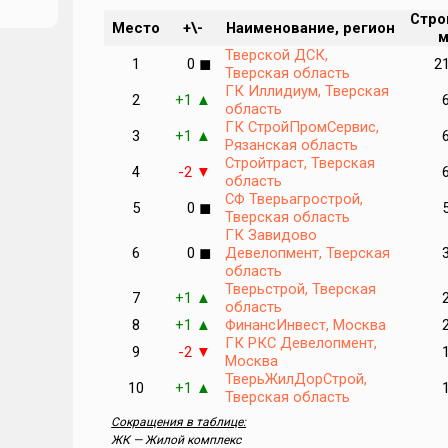
Стро
Место
+\-
Наименование, регион
м
Тверской ДСК,
1
0
2
◼
Тверская область
ГК Иллидиум, Тверская
2
+1
▲
область
рует
ГК СтройПромСервис,
3
+1
▲
Рязанская область
Стройтраст, Тверская
4
-2
▼
область
СФ Тверьагрострой,
ль
5
0
◼
Тверская область
ГК Завидово
6
0
Девелопмент, Тверская
К
◼
область
Тверьстрой, Тверская
7
+1
▲
область
8
+1
ФинансИнвест, Москва
▲
ГК РКС Девелопмент,
 2026
9
-2
▼
Москва
ТверьЖилДорСтрой,
10
+1
▲
Тверская область
Сокращения в таблице:
чем
ЖК — Жилой комплекс