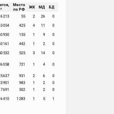
ится,
Место
Доля в
ЖК
МД
БД
²
по РФ
регионе
16 213
55
2
26
0
26,66%
63 054
425
4
11
0
7,77%
60 930
155
1
9
0
7,51%
60 161
442
1
2
0
7,42%
50 532
525
3
14
0
6,23%
36 058
721
1
4
0
4,45%
25 637
931
2
6
0
3,16%
23 901
983
1
2
0
2,95%
17 691
502
1
2
0
2,18%
16 410
1 283
1
5
1
2,02%
© erzrf.ru