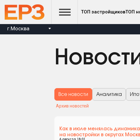
ТОП застройщиков
ТОП н
г.Москва
Новост
Все новости
Аналитика
Ипо
Архив новостей
Как в июле менялась динамика
на новостройки в округах Моск
6 августа 18:01