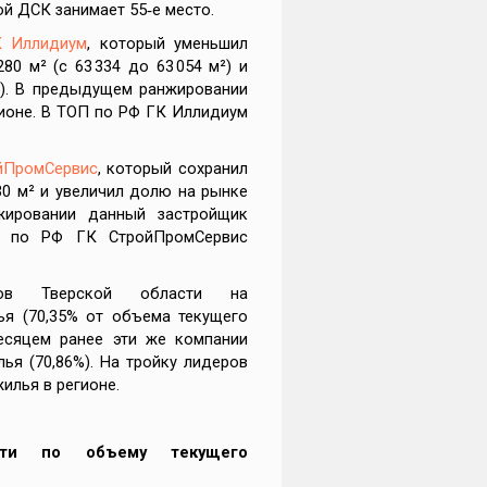
й ДСК занимает 55‑е место.
К Иллидиум
, который уменьшил
0 м² (с 63 334 до 63 054 м²) и
%). В предыдущем ранжировании
гионе. В ТОП по РФ ГК Иллидиум
йПромСервис
, который сохранил
30 м² и увеличил долю на рынке
жировании данный застройщик
П по РФ ГК СтройПромСервис
ков Тверской области на
ья (70,35% от объема текущего
Месяцем ранее эти же компании
ья (70,86%). На тройку лидеров
жилья в регионе.
сти по объему текущего