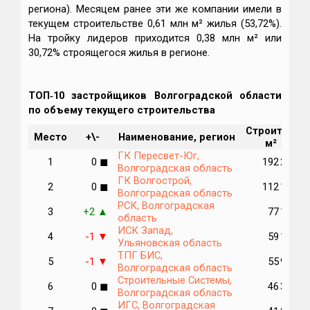
региона). Месяцем ранее эти же компании имели в
текущем строительстве 0,61 млн м² жилья (53,72%).
На тройку лидеров приходится 0,38 млн м² или
30,72% строящегося жилья в регионе.
ТОП‑10 застройщиков Волгоградской области
по объему текущего строительства
Строится,
Место
+\-
Наименование, регион
м²
ГК Пересвет-Юг,
1
0
192 291
◼
Волгоградская область
ГК Волгострой,
2
0
112 131
◼
Волгоградская область
РСК, Волгоградская
3
+2
77 129
▲
область
ИСК Запад,
4
-1
59 133
▼
Ульяновская область
ТПГ БИС,
5
-1
55 995
▼
Волгоградская область
Строительные Системы,
6
0
46 342
◼
Волгоградская область
ИГС, Волгоградская