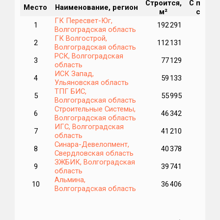
Строится,
С перен
Место
Наименование, регион
м²
срока,
ГК Пересвет-Юг,
1
192 291
17
Волгоградская область
ГК Волгострой,
2
112 131
2
Волгоградская область
РСК, Волгоградская
3
77 129
3
область
ИСК Запад,
4
59 133
3
Ульяновская область
ТПГ БИС,
5
55 995
3
Волгоградская область
Строительные Системы,
6
46 342
1
Волгоградская область
ИГС, Волгоградская
7
41 210
2
область
Синара-Девелопмент,
8
40 378
Свердловская область
ЗЖБИК, Волгоградская
9
39 741
3
область
Альмина,
10
36 406
Волгоградская область