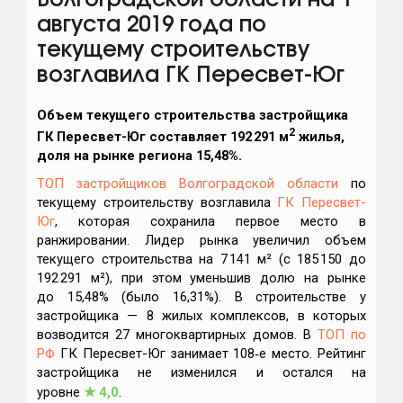
Волгоградской области на 1
августа 2019 года по
текущему строительству
возглавила ГК Пересвет-Юг
Объем текущего строительства застройщика
2
ГК Пересвет-Юг
составляет 192 291 м
жилья,
доля на рынке региона 15,48%.
ТОП застройщиков Волгоградской области
по
текущему строительству возглавила
ГК Пересвет-
Юг
, которая сохранила первое место в
ранжировании. Лидер рынка увеличил объем
текущего строительства на 7 141 м² (с 185 150 до
192 291 м²), при этом уменьшив долю на рынке
до 15,48% (было 16,31%). В строительстве у
застройщика — 8 жилых комплексов, в которых
возводится 27 многоквартирных домов. В
ТОП по
РФ
ГК Пересвет-Юг занимает 108‑е место. Рейтинг
застройщика не изменился и остался на
уровне
★
4,0
.