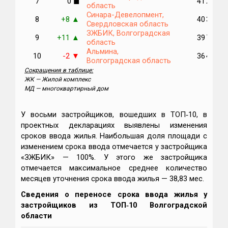
7
0
41 210
◼
область
Синара-Девелопмент,
8
+8
40 378
▲
Свердловская область
ЗЖБИК, Волгоградская
9
+11
39 741
▲
область
Альмина,
10
-2
36 406
▼
Волгоградская область
Сокращения в таблице:
ЖК — Жилой комплекс
МД — многоквартирный дом
У восьми застройщиков, вошедших в ТОП‑10, в
проектных декларациях выявлены изменения
сроков ввода жилья. Наибольшая доля площади с
изменением срока ввода отмечается у застройщика
«ЗЖБИК» — 100%. У этого же застройщика
отмечается максимальное среднее количество
месяцев уточнения срока ввода жилья — 38,83 мес.
Сведения о переносе срока ввода жилья у
застройщиков из ТОП‑10 Волгоградской
области