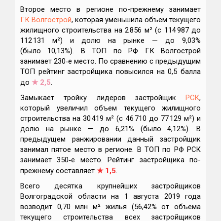
Второе место в регионе по-прежнему занимает
ГК Волгострой
, которая уменьшила объем текущего
жилищного строительства на 2 856 м² (с 114 987 до
112 131 м²) и долю на рынке — до 9,03%
(было 10,13%). В ТОП по РФ ГК Волгострой
занимает 230‑е место. По сравнению с предыдущим
ТОП рейтинг застройщика повысился на 0,5 балла
до
★
2,5
.
Замыкает тройку лидеров застройщик
РСК
,
который увеличил объем текущего жилищного
строительства на 30 419 м² (с 46 710 до 77 129 м²) и
долю на рынке — до 6,21% (было 4,12%). В
предыдущем ранжировании данный застройщик
занимал пятое место в регионе. В ТОП по РФ РСК
занимает 350‑е место. Рейтинг застройщика по-
прежнему составляет
★
1,5
.
Всего десятка крупнейших застройщиков
Волгоградской области на 1 августа 2019 года
возводит 0,70 млн м² жилья (56,42% от объема
текущего строительства всех застройщиков