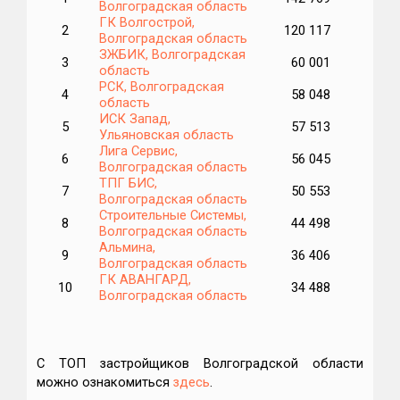
Волгоградская область
ГК Волгострой,
2
120 117
1
Волгоградская область
ЗЖБИК, Волгоградская
3
60 001
6
область
РСК, Волгоградская
4
58 048
3
область
ИСК Запад,
5
57 513
1
Ульяновская область
Лига Сервис,
6
56 045
5
Волгоградская область
ТПГ БИС,
7
50 553
Волгоградская область
Строительные Системы,
8
44 498
Волгоградская область
Альмина,
9
36 406
Волгоградская область
ГК АВАНГАРД,
10
34 488
2
Волгоградская область
С ТОП застройщиков Волгоградской области
можно ознакомиться
здесь
.