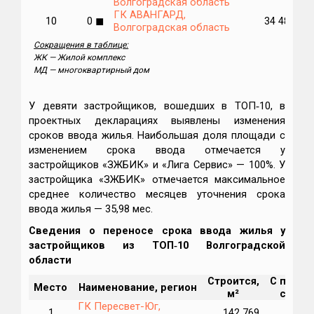
Волгоградская область
ГК АВАНГАРД,
10
0
◼
34 488
Волгоградская область
Сокращения в таблице:
ЖК — Жилой комплекс
МД — многоквартирный дом
У девяти застройщиков, вошедших в ТОП‑10, в
проектных декларациях выявлены изменения
сроков ввода жилья. Наибольшая доля площади с
изменением срока ввода отмечается у
застройщиков «ЗЖБИК» и «Лига Сервис» — 100%. У
застройщика «ЗЖБИК» отмечается максимальное
среднее количество месяцев уточнения срока
ввода жилья — 35,98 мес.
Сведения о переносе срока ввода жилья у
застройщиков из ТОП‑10 Волгоградской
области
Строится,
С перен
Место
Наименование, регион
м²
срока,
ГК Пересвет-Юг,
1
142 769
4