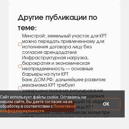
Другие публикации по
теме:
Минстрой: земельный участок для КРТ
можно передать привлеченному для
исполнения договора лицу без
согласия арендодателя
Инфраструктурная нагрузка,
бюрократия и экономическая
неопределенность — основные
барьеры на пути КРТ
Банк ДОМ.РФ: дальнейшее развитие
механизма КРТ требует
совершенствования регулирования
сделок проектного финансирования
Сайт использует файлы cookie. Оставаясь на
нашем сайте, Вы даете согласие на их
Принят закон, упрощающий порядок
ОК
Показать список новостей
обработку в соответствии с
Политикой
включения земель в границы КРТ
конфиденциальности
Возмещение собственникам жилья при
КРТ будут рассчитывать по актуальной
рыночной стоимости