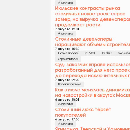
Аналитика
Июльские контрасты рынка
столичных новостроек: спрос
замер, но выручка девелоперо
продолжает расти
7 августа 12:01
Аналитика
Столичные девелоперы
наращивают объемы строител
7 августа 10:30
Новые проекты
214-ФЗ
ЕИСЖС
Аналити
Стройконтроль
Суд: заказчик вправе использо
разработанный для него проек
до перехода исключительных 
7 августа 09:00
Проектирование
Как в июле менялась динамика
на новостройки в округах Моск
6 августа 18:01
Аналитика
Столичный люкс теряет
покупателей
6 августа 17:30
Аналитика
Якиманка, Тверской и Хамовни