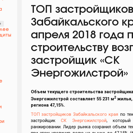
ТОП застройщико
а
Забайкальского кр
е
олее
апреля 2018 года 
диты
строительству воз
й
застройщик «СК
Энергожилстрой»
е
Объем текущего строительства застройщик
2
Энергожилстрой
составляет 55 231 м
жилья,
региона 47,15%.
и
ТОП застройщиков Забайкальского края
по тек
застройщик
СК Энергожилстрой
, который
ри
ранжировании. Лидер рынка сохранил объем тек
при этом увеличив долю на рынке до 47,15% (б