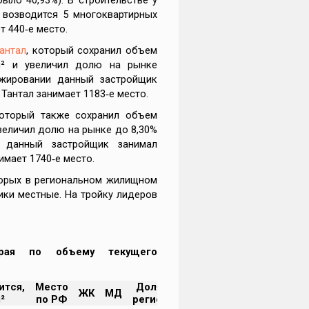
 возводится 5 многоквартирных
 440‑е место.
антал
, который сохранил объем
м² и увеличил долю на рынке
нжировании данный застройщик
 Тантал занимает 1183‑е место.
который также сохранил объем
величил долю на рынке до 8,30%
 данный застройщик занимал
имает 1740‑е место.
торых в региональном жилищном
ики местные. На тройку лидеров
.
края по объему текущего
ится,
Место
Доля в
ЖК
МД
²
по РФ
регионе