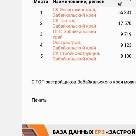
Место
Наименование, регион
м²
арой
СК Энергожилстрой,
1
55 231
022
Забайкальский край
СК Тантал,
2
17 570
Забайкальский край
ПГС, Забайкальский
3
9 719
лье
край
Экстрастрой,
4
9 123
Забайкальский край
СК Стройконструкция,
5
8 130
Забайкальский край
зация
С ТОП застройщиков Забайкальского края мож
Печать