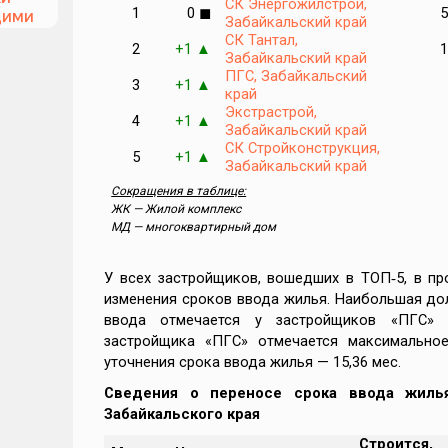
СК Энергожилстрой,
1
0
◼
5
щими
Забайкальский край
СК Тантал,
2
+1
1
▲
Забайкальский край
ПГС, Забайкальский
3
+1
▲
та
край
Экстрастрой,
4
+1
▲
Забайкальский край
СК Стройконструкция,
5
+1
▲
Забайкальский край
Сокращения в таблице:
ЖК — Жилой комплекс
тве:
МД — многоквартирный дом
У всех застройщиков, вошедших в ТОП‑5, в п
ти
изменения сроков ввода жилья. Наибольшая до
ввода отмечается у застройщиков «ПГС»
застройщика «ПГС» отмечается максимально
уточнения срока ввода жилья — 15,36 мес.
еры
Сведения о переносе срока ввода жиль
Забайкальского края
Строится,