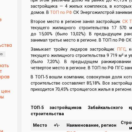
застройщика — 4 жилых комплекса, в которых
домов. В
ТОП по РФ
СК Энергожилстрой занимает
в
Второе место в регионе занял застройщик
СК Т
текущего жилищного строительства 17 570 
до 15,00% (было 13,02%). В предыдущем ра
занимал третье место в регионе. В ТОП по РФ СК
ьства
Замыкает тройку лидеров застройщик
ПГС
, 
текущего жилищного строительства 9 719 м² и у
ка
(было 7,20%). В предыдущем ранжировании
вать
четвертое место в регионе. В ТОП по РФ ПГС зан
т
В ТОП‑5 вошли компании, совокупная доля ко
прав
строительстве составляет 85,18%. Все застройщ
приходится 70,45% строящегося жилья в регионе
 цен
вы
ТОП‑5 застройщиков Забайкальского 
строительства
Стро
Место
+\-
Наименование, регион
м
ки