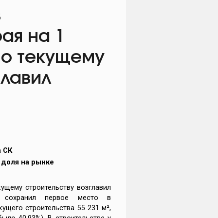
в
ая на 1
по текущему
главил
а
СК
 доля на рынке
ущему строительству возглавил
 сохранил первое место в
ущего строительства 55 231 м²,
ыло 40,93%). В строительстве у