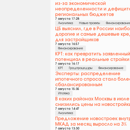
из-за экономической
неопределенности и дефицит
региональных бюджетов
7 августа 17:28
Аналитика
Новые проекты
Финансировани
ЦБ выяснил, где в России наиб
дорогие и самые дешевые кре
для застройщиков
7 августа 16:57
Финансирование
КРТ: как превратить заявленны
потенциал в реальные стройки
7 августа 16:17
КРТ
Градпроцедуры
Финансирование
Эксперты: распределение
ипотечного спроса стало боле
сбалансированным
7 августа 15:35
Ипотека
В каких районах Москвы в июле
снизились цены на новостройк
7 августа 14:47
Аналитика
Предложение новостроек внут
МКАД за месяц выросло на 3%
7 августа 13:30