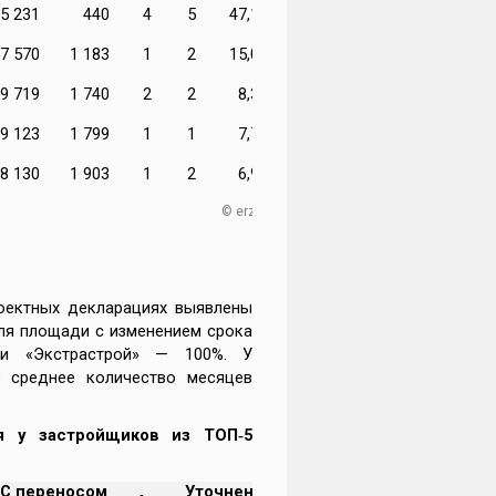
5 231
440
4
5
47,15%
7 570
1 183
1
2
15,00%
9 719
1 740
2
2
8,30%
9 123
1 799
1
1
7,79%
8 130
1 903
1
2
6,94%
© erzrf.ru
роектных декларациях выявлены
ля площади с изменением срока
 и «Экстрастрой» — 100%. У
е среднее количество месяцев
я у застройщиков из ТОП‑5
С переносом
Уточнение