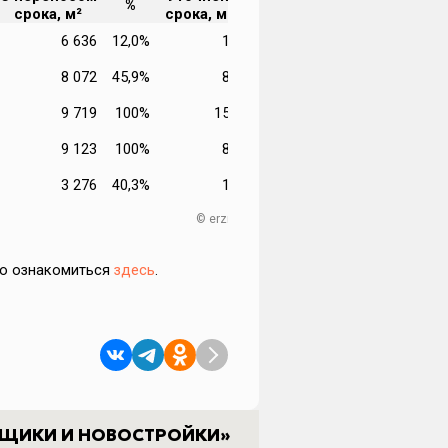
%
срока, м²
срока, мес.
6 636
12,0%
1,80
8 072
45,9%
8,28
9 719
100%
15,36
9 123
100%
8,98
3 276
40,3%
1,21
© erzrf.ru
но ознакомиться
здесь
.