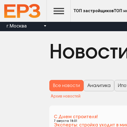
ТОП застройщиков
ТОП н
г.Москва
Новост
Все новости
Аналитика
Ипо
Архив новостей
С Днем строителя!
7 августа 18:01
Эксперты: стройка уходит в ми