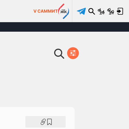
V САММИТ