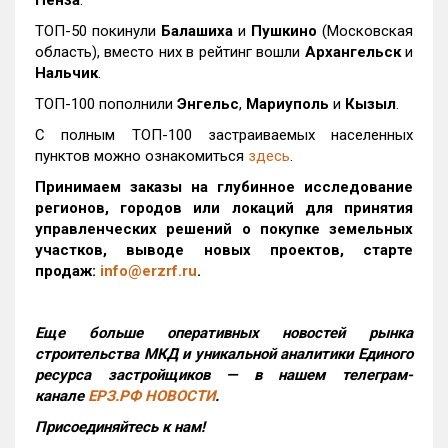
Пенза
.
ТОП-50 покинули
Балашиха
и
Пушкино
(Московская
область), вместо них в рейтинг вошли
Архангельск
и
Нальчик
.
ТОП-100 пополнили
Энгельс
,
Мариуполь
и
Кызыл
.
С полным ТОП-100 застраиваемых населенных
пунктов можно ознакомиться
здесь
.
Принимаем заказы на глубинное исследование
регионов, городов или локаций для принятия
управленческих решений о покупке земельных
участков, выводе новых проектов, старте
продаж:
info@erzrf.ru
.
Еще больше оперативных новостей рынка
строительства МКД и уникальной аналитики Единого
ресурса застройщиков — в нашем телеграм-
канале
ЕРЗ.РФ НОВОСТИ
.
Присоединяйтесь к нам!