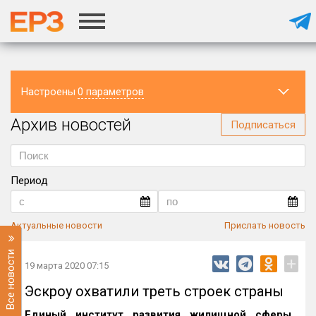
Настроены
0 параметров
Архив новостей
Регион
Подписаться
Период
Актуальные новости
Прислать новость
Все новости
+
19 марта 2020 07:15
Эскроу охватили треть строек страны
Единый институт развития жилищной сферы