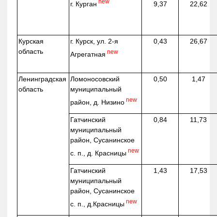
new
г. Курган
9,37
22,62
Курская
г. Курск, ул. 2-я
0,43
26,67
область
new
Агрегатная
Ленинградская
Ломоносовский
0,50
1,47
область
муниципальный
new
район, д.
Низино
Гатчинский
0,84
11,73
муниципальный
район, Сусанинское
new
с. п., д. Красницы
Гатчинский
1,43
17,53
муниципальный
район, Сусанинское
new
с. п.,
д.Красницы