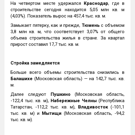
На четвертом месте удержался
Краснодар
, где в
строительстве сегодня находится 5,05 млн кв. м
(4,03%). Показатель вырос на 457,4 тыс. кв. м.
Замыкает пятерку, как и прежде,
Тюмень
с объемом
3,8 млн кв. м, что соответствует 3,07% от общего
объема строительства жилья в стране. За квартал
прирост составил 17,7 тыс. кв. м.
Стройка замедляется
Больше всего объемы строительства снизились в
Балашихе
(Московская область) — на 142,7 тыс. кв.
м.
Далее следуют
Пушкино
(Московская область,
-122,4 тыс. кв. м),
Набережные Челны
(Республика
Татарстан, -112,2 тыс. кв. м),
Владивосток
(-101,1
тыс. кв. м) и
Мытищи
(Московская область, -94,2
тыс. кв. м).