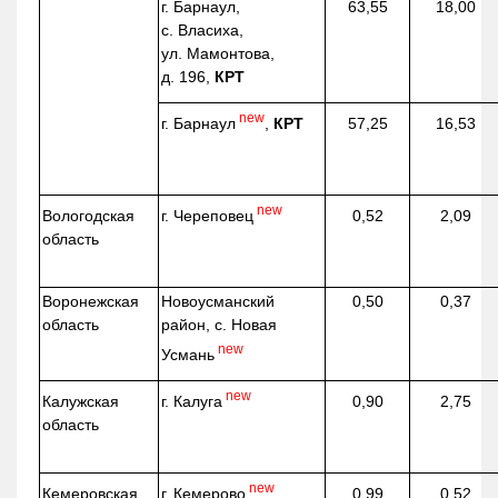
г. Барнаул,
63,55
18,00
с. Власиха,
ул. Мамонтова,
д. 196,
КРТ
new
г. Барнаул
,
КРТ
57,25
16,53
new
г. Череповец
Вологодская
0,52
2,09
область
Воронежская
Новоусманский
0,50
0,37
область
район, с. Новая
new
Усмань
new
г. Калуга
Калужская
0,90
2,75
область
new
г. Кемерово
Кемеровская
0,99
0,52