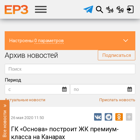
Настроены
0 параметров
Архив новостей
Регион
Подписаться
Период
Актуальные новости
Прислать новость
Все новости
+
26 мая 2020 11:50
ГК «Основа» построит ЖК премиум-
класса на Канарах