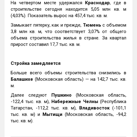
На четвертом месте удержался
Краснодар
, где в
строительстве сегодня находится 5,05 млн кв. м
(4,03%). Показатель вырос на 457,4 тыс. кв. м.
Замыкает пятерку, как и прежде,
Тюмень
с объемом
3,8 млн кв. м, что соответствует 3,07% от общего
объема строительства жилья в стране. За квартал
прирост составил 17,7 тыс. кв. м.
Стройка замедляется
Больше всего объемы строительства снизились в
Балашихе
(Московская область) — на 142,7 тыс. кв.
м.
Далее следуют
Пушкино
(Московская область,
-122,4 тыс. кв. м),
Набережные Челны
(Республика
Татарстан, -112,2 тыс. кв. м),
Владивосток
(-101,1
тыс. кв. м) и
Мытищи
(Московская область, -94,2
тыс. кв. м).