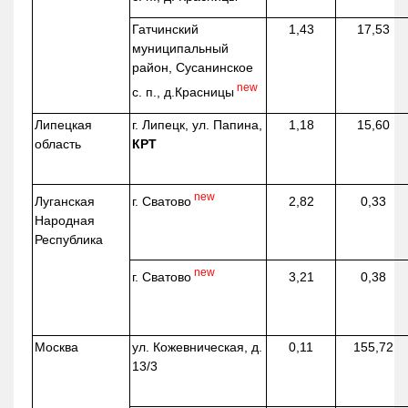
Гатчинский
1,43
17,53
муниципальный
район, Сусанинское
new
с. п.,
д.Красницы
Липецкая
г. Липецк, ул. Папина,
1,18
15,60
область
КРТ
new
г. Сватово
Луганская
2,82
0,33
Народная
Республика
new
г. Сватово
3,21
0,38
Москва
ул.
Кожевническая
, д.
0,11
155,72
13/3