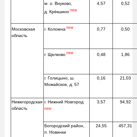
м. о. Внуково,
4,57
0,52
new
д.
Крёкшино
new
г. Коломна
Московская
0,77
0,50
область
new
г. Щелково
0,48
1,86
г. Голицыно, ш.
0,16
21,03
Можайское, д. 57
Нижегородская
г. Нижний Новгород
3,57
94,92
область
new
Богородский район,
24,55
457,31
п. Новинки