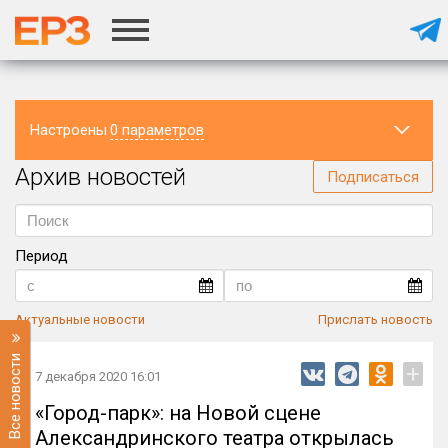
Настроены
0 параметров
Архив новостей
Регион
Подписаться
Период
Актуальные новости
Прислать новость
Все новости
+
7 декабря 2020 16:01
«Город-парк»: на Новой сцене
Александринского театра открылась