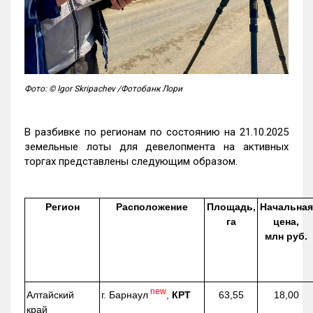
Фото: © Igor Skripachev /Фотобанк Лори
В разбивке по регионам по состоянию на 21.10.2025
земельные лоты для девелопмента на активных
торгах представлены следующим образом.
Регион
Расположение
Площадь,
Начальная
га
цена,
млн руб.
new
г. Барнаул
,
КРТ
Алтайский
63,55
18,00
край