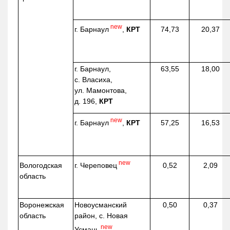
new
г. Барнаул
,
КРТ
74,73
20,37
г. Барнаул,
63,55
18,00
с. Власиха,
ул. Мамонтова,
д. 196,
КРТ
new
г. Барнаул
,
КРТ
57,25
16,53
new
г. Череповец
Вологодская
0,52
2,09
область
Воронежская
Новоусманский
0,50
0,37
область
район, с. Новая
new
Усмань