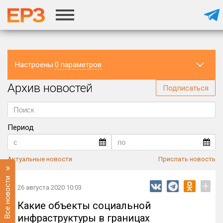
Настроены
0 параметров
Архив новостей
Регион
Подписаться
Период
Актуальные новости
Прислать новость
Все новости
+
26 августа 2020 10:03
Какие объекты социальной
инфраструктуры в границах