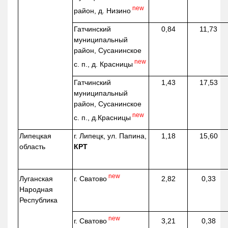
new
район, д.
Низино
Гатчинский
0,84
11,73
муниципальный
район, Сусанинское
new
с. п., д. Красницы
Гатчинский
1,43
17,53
муниципальный
район, Сусанинское
new
с. п.,
д.Красницы
Липецкая
г. Липецк, ул. Папина,
1,18
15,60
область
КРТ
new
г. Сватово
Луганская
2,82
0,33
Народная
Республика
new
г. Сватово
3,21
0,38