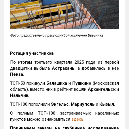
Фото предоставлено пресс-службой компании Брусника
Ротация участников
По итогам третьего квартала 2025 года из первой
двадцатки выбыла
Астрахань
, а добавилась в нее
Пенза
.
ТОП-50 покинули
Балашиха
и
Пушкино
(Московская
область), вместо них в рейтинг вошли
Архангельск
и
Нальчик
.
ТОП-100 пополнили
Энгельс
,
Мариуполь
и
Кызыл
.
С полным ТОП-100 застраиваемых населенных
пунктов можно ознакомиться
здесь
.
Принимаем заказы на глубинное исследование