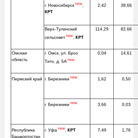
new
г. Новосибирск
,
2,42
38,66
КРТ
Верх-
Тулинский
114,29
82,66
new
сельсовет
,
КРТ
Омская
г. Омск, ул. Броз
0,04
14,61
область
new
Тито, д. 5А
new
г. Березники
Пермский край
1,62
0,50
new
г. Березники
3,66
0,03
new
г. Уфа
,
КРТ
Республика
7,49
1,76
Башкортостан