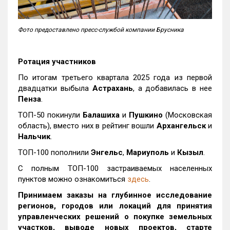
Фото предоставлено пресс-службой компании Брусника
Ротация участников
По итогам третьего квартала 2025 года из первой
двадцатки выбыла
Астрахань
, а добавилась в нее
Пенза
.
ТОП-50 покинули
Балашиха
и
Пушкино
(Московская
область), вместо них в рейтинг вошли
Архангельск
и
Нальчик
.
ТОП-100 пополнили
Энгельс
,
Мариуполь
и
Кызыл
.
С полным ТОП-100 застраиваемых населенных
пунктов можно ознакомиться
здесь
.
Принимаем заказы на глубинное исследование
регионов, городов или локаций для принятия
управленческих решений о покупке земельных
участков, выводе новых проектов, старте