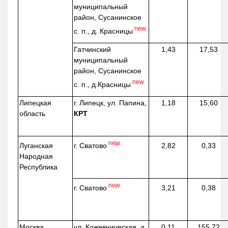
муниципальный
район, Сусанинское
new
с. п., д. Красницы
Гатчинский
1,43
17,53
муниципальный
район, Сусанинское
new
с. п.,
д.Красницы
Липецкая
г. Липецк, ул. Папина,
1,18
15,60
область
КРТ
new
г. Сватово
Луганская
2,82
0,33
Народная
Республика
new
г. Сватово
3,21
0,38
Москва
ул.
Кожевническая
, д.
0,11
155,72