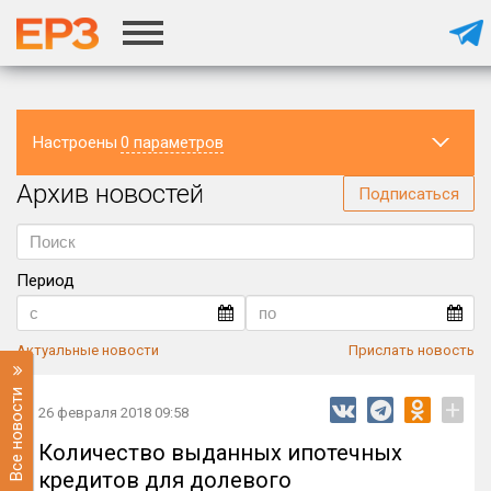
Настроены
0 параметров
Архив новостей
Регион
Подписаться
Период
Актуальные новости
Прислать новость
Все новости
+
26 февраля 2018 09:58
Количество выданных ипотечных
кредитов для долевого