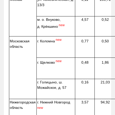
13/3
м. о. Внуково,
4,57
0,52
new
д.
Крёкшино
new
г. Коломна
Московская
0,77
0,50
область
new
г. Щелково
0,48
1,86
г. Голицыно, ш.
0,16
21,03
Можайское, д. 57
Нижегородская
г. Нижний Новгород
3,57
94,92
область
new