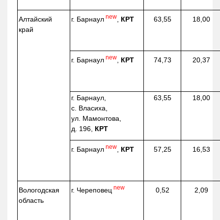
new
г. Барнаул
,
КРТ
Алтайский
63,55
18,00
край
new
г. Барнаул
,
КРТ
74,73
20,37
г. Барнаул,
63,55
18,00
с. Власиха,
ул. Мамонтова,
д. 196,
КРТ
new
г. Барнаул
,
КРТ
57,25
16,53
new
г. Череповец
Вологодская
0,52
2,09
область