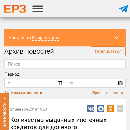
Настроены
0 параметров
Архив новостей
Регион
Подписаться
Период
Актуальные новости
Прислать новость
Все новости
+
24 января 2018 15:20
Количество выданных ипотечных
кредитов для долевого