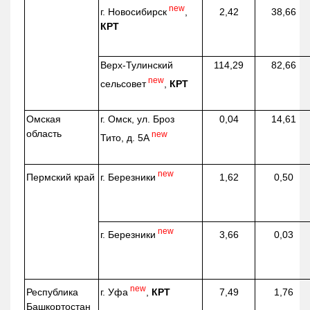
new
г. Новосибирск
,
2,42
38,66
КРТ
Верх-
Тулинский
114,29
82,66
new
сельсовет
,
КРТ
Омская
г. Омск, ул. Броз
0,04
14,61
область
new
Тито, д. 5А
new
г. Березники
Пермский край
1,62
0,50
new
г. Березники
3,66
0,03
new
г. Уфа
,
КРТ
Республика
7,49
1,76
Башкортостан