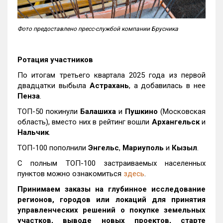
Фото предоставлено пресс-службой компании Брусника
Ротация участников
По итогам третьего квартала 2025 года из первой
двадцатки выбыла
Астрахань
, а добавилась в нее
Пенза
.
ТОП-50 покинули
Балашиха
и
Пушкино
(Московская
область), вместо них в рейтинг вошли
Архангельск
и
Нальчик
.
ТОП-100 пополнили
Энгельс
,
Мариуполь
и
Кызыл
.
С полным ТОП-100 застраиваемых населенных
пунктов можно ознакомиться
здесь
.
Принимаем заказы на глубинное исследование
регионов, городов или локаций для принятия
управленческих решений о покупке земельных
участков, выводе новых проектов, старте