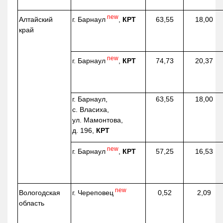
new
г. Барнаул
,
КРТ
Алтайский
63,55
18,00
край
new
г. Барнаул
,
КРТ
74,73
20,37
г. Барнаул,
63,55
18,00
с. Власиха,
ул. Мамонтова,
д. 196,
КРТ
new
г. Барнаул
,
КРТ
57,25
16,53
new
г. Череповец
Вологодская
0,52
2,09
область