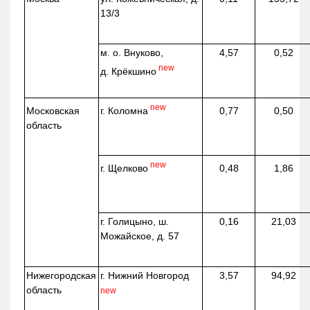
13/3
м. о. Внуково,
4,57
0,52
new
д.
Крёкшино
new
г. Коломна
Московская
0,77
0,50
область
new
г. Щелково
0,48
1,86
г. Голицыно, ш.
0,16
21,03
Можайское, д. 57
Нижегородская
г. Нижний Новгород
3,57
94,92
область
new