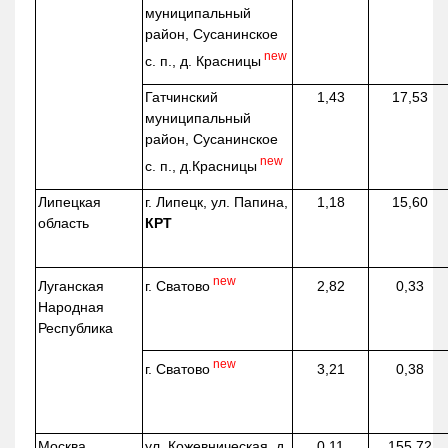
муниципальный
район, Сусанинское
new
с. п., д. Красницы
Гатчинский
1,43
17,53
муниципальный
район, Сусанинское
new
с. п.,
д.Красницы
Липецкая
г. Липецк, ул. Папина,
1,18
15,60
область
КРТ
new
г. Сватово
Луганская
2,82
0,33
Народная
Республика
new
г. Сватово
3,21
0,38
Москва
ул.
Кожевническая
, д.
0,11
155,72