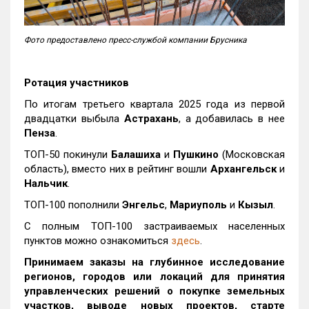
Фото предоставлено пресс-службой компании Брусника
Ротация участников
По итогам третьего квартала 2025 года из первой
двадцатки выбыла
Астрахань
, а добавилась в нее
Пенза
.
ТОП-50 покинули
Балашиха
и
Пушкино
(Московская
область), вместо них в рейтинг вошли
Архангельск
и
Нальчик
.
ТОП-100 пополнили
Энгельс
,
Мариуполь
и
Кызыл
.
С полным ТОП-100 застраиваемых населенных
пунктов можно ознакомиться
здесь
.
Принимаем заказы на глубинное исследование
регионов, городов или локаций для принятия
управленческих решений о покупке земельных
участков, выводе новых проектов, старте