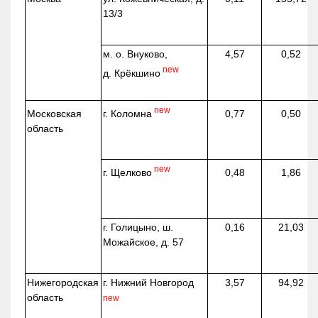
13/3
м. о. Внуково,
4,57
0,52
new
д.
Крёкшино
new
г. Коломна
Московская
0,77
0,50
область
new
г. Щелково
0,48
1,86
г. Голицыно, ш.
0,16
21,03
Можайское, д. 57
Нижегородская
г. Нижний Новгород
3,57
94,92
область
new