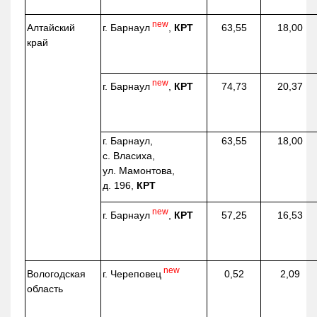
new
г. Барнаул
,
КРТ
Алтайский
63,55
18,00
край
new
г. Барнаул
,
КРТ
74,73
20,37
г. Барнаул,
63,55
18,00
с. Власиха,
ул. Мамонтова,
д. 196,
КРТ
new
г. Барнаул
,
КРТ
57,25
16,53
new
г. Череповец
Вологодская
0,52
2,09
область