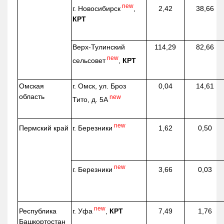
new
г. Новосибирск
,
2,42
38,66
КРТ
Верх-
Тулинский
114,29
82,66
new
сельсовет
,
КРТ
Омская
г. Омск, ул. Броз
0,04
14,61
область
new
Тито, д. 5А
new
г. Березники
Пермский край
1,62
0,50
new
г. Березники
3,66
0,03
new
г. Уфа
,
КРТ
Республика
7,49
1,76
Башкортостан