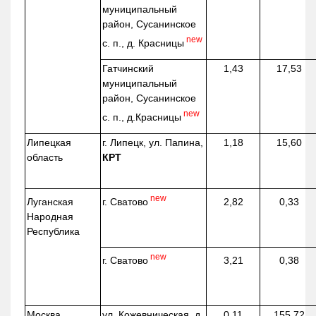
муниципальный
район, Сусанинское
new
с. п., д. Красницы
Гатчинский
1,43
17,53
муниципальный
район, Сусанинское
new
с. п.,
д.Красницы
Липецкая
г. Липецк, ул. Папина,
1,18
15,60
область
КРТ
new
г. Сватово
Луганская
2,82
0,33
Народная
Республика
new
г. Сватово
3,21
0,38
Москва
ул.
Кожевническая
, д.
0,11
155,72