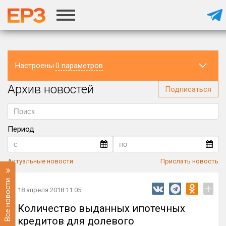
Настроены
0 параметров
Архив новостей
Регион
Подписаться
Период
Актуальные новости
Прислать новость
Все новости
+
18 апреля 2018 11:05
Количество выданных ипотечных
кредитов для долевого