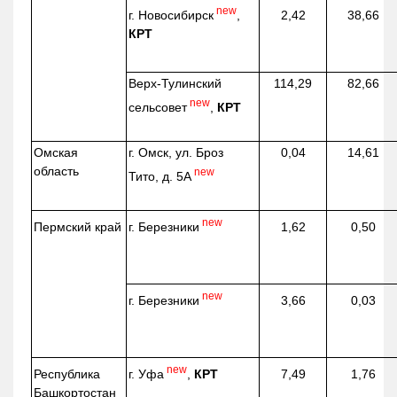
new
г. Новосибирск
,
2,42
38,66
КРТ
Верх-
Тулинский
114,29
82,66
new
сельсовет
,
КРТ
Омская
г. Омск, ул. Броз
0,04
14,61
область
new
Тито, д. 5А
new
г. Березники
Пермский край
1,62
0,50
new
г. Березники
3,66
0,03
new
г. Уфа
,
КРТ
Республика
7,49
1,76
Башкортостан