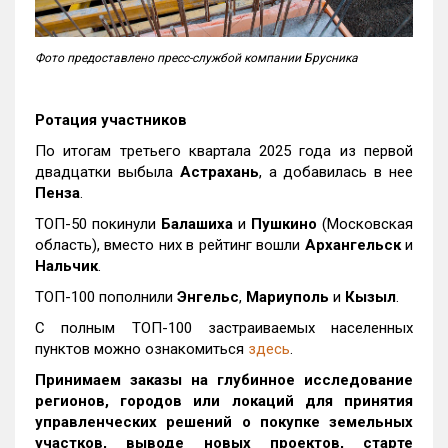
Фото предоставлено пресс-службой компании Брусника
Ротация участников
По итогам третьего квартала 2025 года из первой
двадцатки выбыла
Астрахань
, а добавилась в нее
Пенза
.
ТОП-50 покинули
Балашиха
и
Пушкино
(Московская
область), вместо них в рейтинг вошли
Архангельск
и
Нальчик
.
ТОП-100 пополнили
Энгельс
,
Мариуполь
и
Кызыл
.
С полным ТОП-100 застраиваемых населенных
пунктов можно ознакомиться
здесь
.
Принимаем заказы на глубинное исследование
регионов, городов или локаций для принятия
управленческих решений о покупке земельных
участков, выводе новых проектов, старте