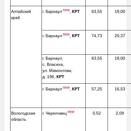
new
г. Барнаул
,
КРТ
Алтайский
63,55
18,00
край
new
г. Барнаул
,
КРТ
74,73
20,37
г. Барнаул,
63,55
18,00
с. Власиха,
ул. Мамонтова,
д. 196,
КРТ
new
г. Барнаул
,
КРТ
57,25
16,53
new
г. Череповец
Вологодская
0,52
2,09
область