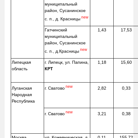
муниципальный
район, Сусанинское
new
с. п., д. Красницы
Гатчинский
1,43
17,53
муниципальный
район, Сусанинское
new
с. п.,
д.Красницы
Липецкая
г. Липецк, ул. Папина,
1,18
15,60
область
КРТ
new
г. Сватово
Луганская
2,82
0,33
Народная
Республика
new
г. Сватово
3,21
0,38
Москва
ул.
Кожевническая
, д.
0,11
155,72