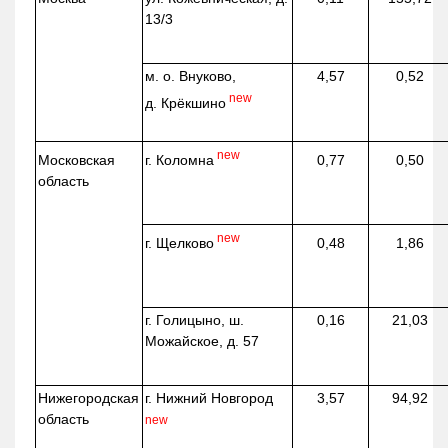
13/3
м. о. Внуково,
4,57
0,52
new
д.
Крёкшино
new
г. Коломна
Московская
0,77
0,50
область
new
г. Щелково
0,48
1,86
г. Голицыно, ш.
0,16
21,03
Можайское, д. 57
Нижегородская
г. Нижний Новгород
3,57
94,92
область
new