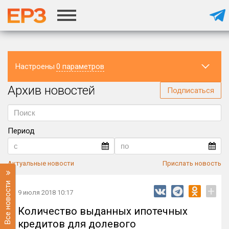
Настроены
0 параметров
Архив новостей
Регион
Подписаться
Период
Актуальные новости
Прислать новость
Все новости
+
9 июля 2018 10:17
Количество выданных ипотечных
кредитов для долевого