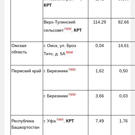
КРТ
Верх-
Тулинский
114,29
82,66
new
сельсовет
,
КРТ
Омская
г. Омск, ул. Броз
0,04
14,61
область
new
Тито, д. 5А
new
г. Березники
Пермский край
1,62
0,50
new
г. Березники
3,66
0,03
new
г. Уфа
,
КРТ
Республика
7,49
1,76
Башкортостан