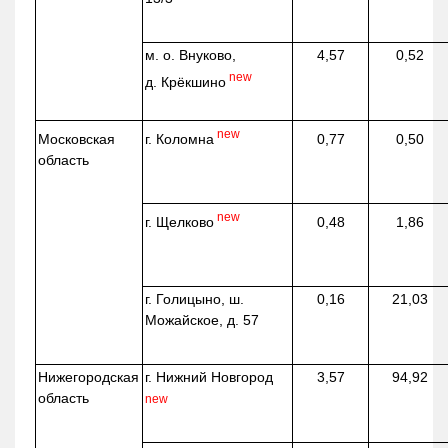
м. о. Внуково,
4,57
0,52
new
д.
Крёкшино
new
г. Коломна
Московская
0,77
0,50
область
new
г. Щелково
0,48
1,86
г. Голицыно, ш.
0,16
21,03
Можайское, д. 57
Нижегородская
г. Нижний Новгород
3,57
94,92
область
new