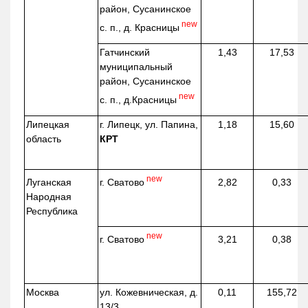
район, Сусанинское
new
с. п., д. Красницы
Гатчинский
1,43
17,53
муниципальный
район, Сусанинское
new
с. п.,
д.Красницы
Липецкая
г. Липецк, ул. Папина,
1,18
15,60
область
КРТ
new
г. Сватово
Луганская
2,82
0,33
Народная
Республика
new
г. Сватово
3,21
0,38
Москва
ул.
Кожевническая
, д.
0,11
155,72
13/3