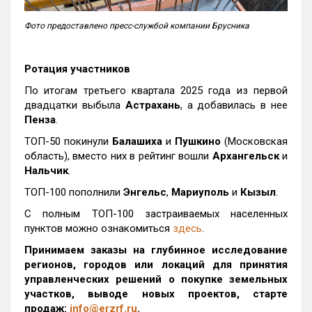
Фото предоставлено пресс-службой компании Брусника
Ротация участников
По итогам третьего квартала 2025 года из первой
двадцатки выбыла
Астрахань
, а добавилась в нее
Пенза
.
ТОП-50 покинули
Балашиха
и
Пушкино
(Московская
область), вместо них в рейтинг вошли
Архангельск
и
Нальчик
.
ТОП-100 пополнили
Энгельс
,
Мариуполь
и
Кызыл
.
С полным ТОП-100 застраиваемых населенных
пунктов можно ознакомиться
здесь
.
Принимаем заказы на глубинное исследование
регионов, городов или локаций для принятия
управленческих решений о покупке земельных
участков, выводе новых проектов, старте
продаж:
info@erzrf.ru
.