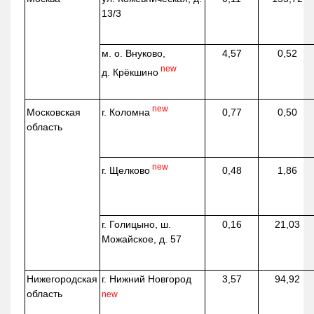
13/3
м. о. Внуково,
4,57
0,52
new
д.
Крёкшино
new
г. Коломна
Московская
0,77
0,50
область
new
г. Щелково
0,48
1,86
г. Голицыно, ш.
0,16
21,03
Можайское, д. 57
Нижегородская
г. Нижний Новгород
3,57
94,92
область
new