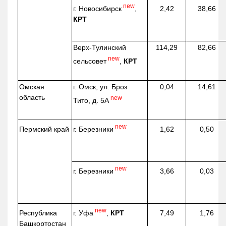
new
г. Новосибирск
,
2,42
38,66
КРТ
Верх-
Тулинский
114,29
82,66
new
сельсовет
,
КРТ
Омская
г. Омск, ул. Броз
0,04
14,61
область
new
Тито, д. 5А
new
г. Березники
Пермский край
1,62
0,50
new
г. Березники
3,66
0,03
new
г. Уфа
,
КРТ
Республика
7,49
1,76
Башкортостан