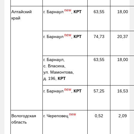
new
г. Барнаул
,
КРТ
Алтайский
63,55
18,00
край
new
г. Барнаул
,
КРТ
74,73
20,37
г. Барнаул,
63,55
18,00
с. Власиха,
ул. Мамонтова,
д. 196,
КРТ
new
г. Барнаул
,
КРТ
57,25
16,53
new
г. Череповец
Вологодская
0,52
2,09
область