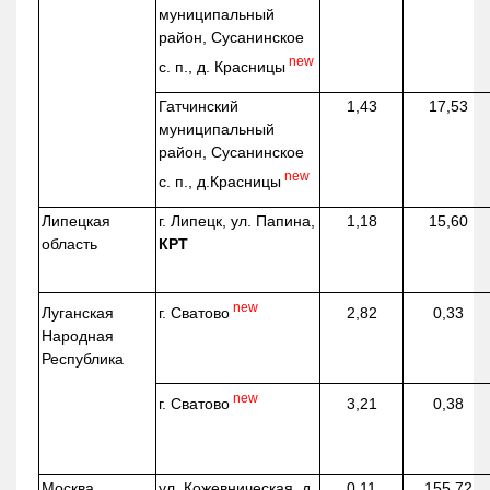
муниципальный
район, Сусанинское
new
с. п., д. Красницы
Гатчинский
1,43
17,53
муниципальный
район, Сусанинское
new
с. п.,
д.Красницы
Липецкая
г. Липецк, ул. Папина,
1,18
15,60
область
КРТ
new
г. Сватово
Луганская
2,82
0,33
Народная
Республика
new
г. Сватово
3,21
0,38
Москва
ул.
Кожевническая
, д.
0,11
155,72