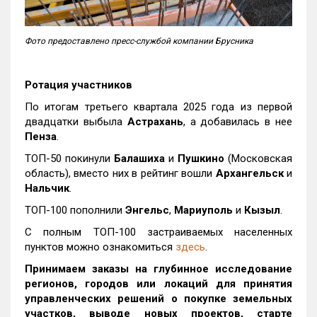
Фото предоставлено пресс-службой компании Брусника
Ротация участников
По итогам третьего квартала 2025 года из первой
двадцатки выбыла
Астрахань
, а добавилась в нее
Пенза
.
ТОП-50 покинули
Балашиха
и
Пушкино
(Московская
область), вместо них в рейтинг вошли
Архангельск
и
Нальчик
.
ТОП-100 пополнили
Энгельс
,
Мариуполь
и
Кызыл
.
С полным ТОП-100 застраиваемых населенных
пунктов можно ознакомиться
здесь
.
Принимаем заказы на глубинное исследование
регионов, городов или локаций для принятия
управленческих решений о покупке земельных
участков, выводе новых проектов, старте