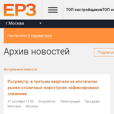
ТОП застройщиков
ТОП н
г.Москва
Настроены
0 параметров
Регион
Архив новостей
Подписа
Актуальные новости
Росреестр: в третьем квартале на ипотечном
рынке столичных новостроек зафиксировано
снижение
21 октября 17:35
Росреестр
Регистрация
Продажи
Ипотека
Москва