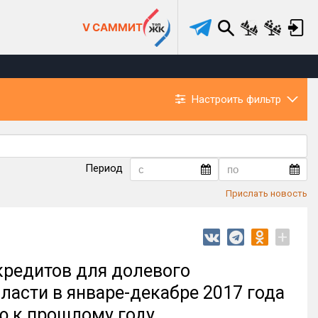
V САММИТ
Настроить фильтр
Период
Прислать новость
+
кредитов для долевого
ласти в январе-декабре 2017 года
ю к прошлому году