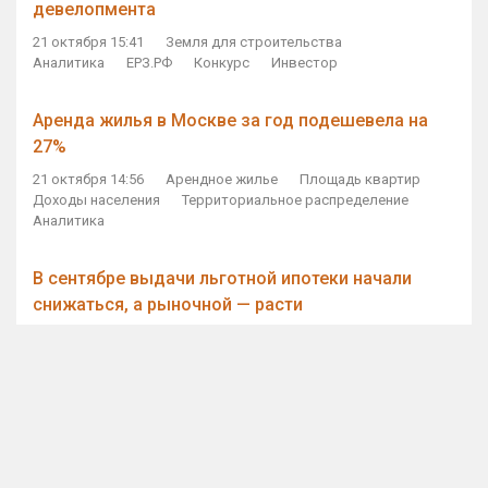
девелопмента
21 октября 15:41
Земля для строительства
Аналитика
ЕРЗ.РФ
Конкурс
Инвестор
Аренда жилья в Москве за год подешевела на
27%
21 октября 14:56
Арендное жилье
Площадь квартир
Доходы населения
Территориальное распределение
Аналитика
В сентябре выдачи льготной ипотеки начали
снижаться, а рыночной — расти
21 октября 14:11
Ипотека
Субсидирование ипотеки
Объем ИЖК
Количество ИЖК
Экспертное мнение
Виталий Мутко — Владимиру Путину: россияне
стали чаще выкупать квартиры без кредитов
21 октября 12:57
ДОМ.РФ
Проектное финансирование