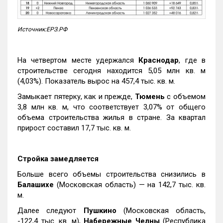
Источник:ЕРЗ.РФ
На четвертом месте удержался
Краснодар
, где в
строительстве сегодня находится 5,05 млн кв. м
(4,03%). Показатель вырос на 457,4 тыс. кв. м.
Замыкает пятерку, как и прежде,
Тюмень
с объемом
3,8 млн кв. м, что соответствует 3,07% от общего
объема строительства жилья в стране. За квартал
прирост составил 17,7 тыс. кв. м.
Стройка замедляется
Больше всего объемы строительства снизились в
Балашихе
(Московская область) — на 142,7 тыс. кв.
м.
Далее следуют
Пушкино
(Московская область,
-122,4 тыс. кв. м),
Набережные Челны
(Республика