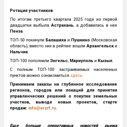
Ротация участников
По итогам третьего квартала 2025 года из первой
двадцатки выбыла
Астрахань
, а добавилась в нее
Пенза
.
ТОП-50 покинули
Балашиха
и
Пушкино
(Московская
область), вместо них в рейтинг вошли
Архангельск
и
Нальчик
.
ТОП-100 пополнили
Энгельс
,
Мариуполь
и
Кызыл
.
С полным ТОП-100 застраиваемых населенных
пунктов можно ознакомиться
здесь
.
Принимаем заказы на глубинное исследование
регионов, городов или локаций для принятия
управленческих решений о покупке земельных
участков, выводе новых проектов, старте
продаж:
info@erzrf.ru
.
Еще больше оперативных новостей рынка