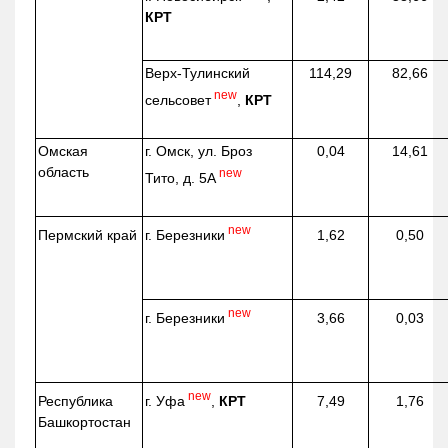
КРТ
Верх-
Тулинский
114,29
82,66
new
сельсовет
,
КРТ
Омская
г. Омск, ул. Броз
0,04
14,61
область
new
Тито, д. 5А
new
г. Березники
Пермский край
1,62
0,50
new
г. Березники
3,66
0,03
new
г. Уфа
,
КРТ
Республика
7,49
1,76
Башкортостан