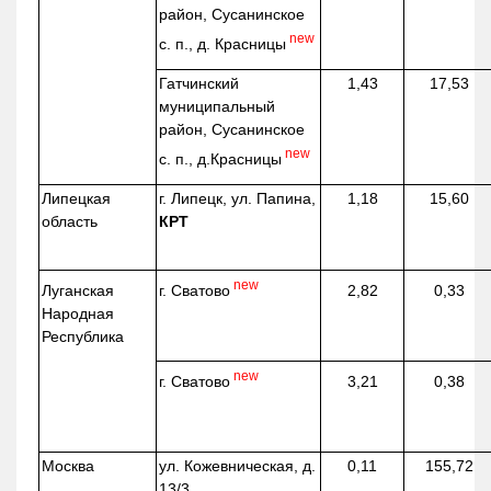
район, Сусанинское
new
с. п., д. Красницы
Гатчинский
1,43
17,53
муниципальный
район, Сусанинское
new
с. п.,
д.Красницы
Липецкая
г. Липецк, ул. Папина,
1,18
15,60
область
КРТ
new
г. Сватово
Луганская
2,82
0,33
Народная
Республика
new
г. Сватово
3,21
0,38
Москва
ул.
Кожевническая
, д.
0,11
155,72
13/3