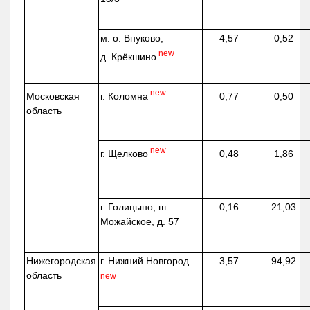
м. о. Внуково,
4,57
0,52
new
д.
Крёкшино
new
г. Коломна
Московская
0,77
0,50
область
new
г. Щелково
0,48
1,86
г. Голицыно, ш.
0,16
21,03
Можайское, д. 57
Нижегородская
г. Нижний Новгород
3,57
94,92
область
new