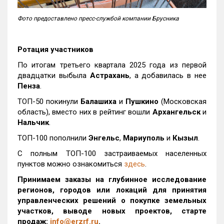
Фото предоставлено пресс-службой компании Брусника
Ротация участников
По итогам третьего квартала 2025 года из первой
двадцатки выбыла
Астрахань
, а добавилась в нее
Пенза
.
ТОП-50 покинули
Балашиха
и
Пушкино
(Московская
область), вместо них в рейтинг вошли
Архангельск
и
Нальчик
.
ТОП-100 пополнили
Энгельс
,
Мариуполь
и
Кызыл
.
С полным ТОП-100 застраиваемых населенных
пунктов можно ознакомиться
здесь
.
Принимаем заказы на глубинное исследование
регионов, городов или локаций для принятия
управленческих решений о покупке земельных
участков, выводе новых проектов, старте
продаж:
info@erzrf.ru
.