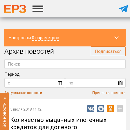
Настроены
0 параметров
Архив новостей
Регион
Подписаться
Период
Актуальные новости
Прислать новость
Все новости
+
5 июля 2018 11:12
Количество выданных ипотечных
кредитов для долевого