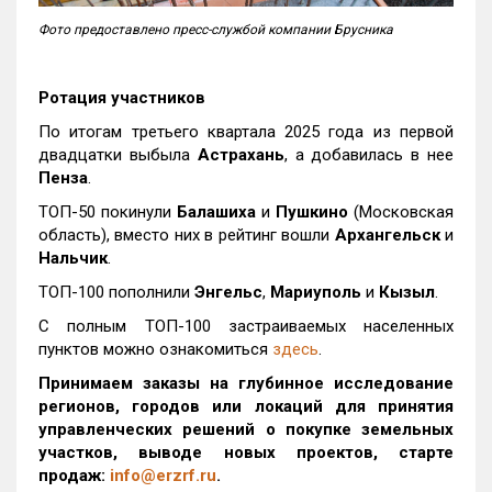
Фото предоставлено пресс-службой компании Брусника
Ротация участников
По итогам третьего квартала 2025 года из первой
двадцатки выбыла
Астрахань
, а добавилась в нее
Пенза
.
ТОП-50 покинули
Балашиха
и
Пушкино
(Московская
область), вместо них в рейтинг вошли
Архангельск
и
Нальчик
.
ТОП-100 пополнили
Энгельс
,
Мариуполь
и
Кызыл
.
С полным ТОП-100 застраиваемых населенных
пунктов можно ознакомиться
здесь
.
Принимаем заказы на глубинное исследование
регионов, городов или локаций для принятия
управленческих решений о покупке земельных
участков, выводе новых проектов, старте
продаж:
info@erzrf.ru
.