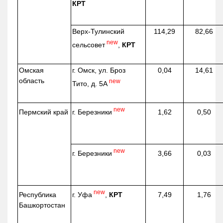
КРТ
Верх-
Тулинский
114,29
82,66
new
сельсовет
,
КРТ
Омская
г. Омск, ул. Броз
0,04
14,61
область
new
Тито, д. 5А
new
г. Березники
Пермский край
1,62
0,50
new
г. Березники
3,66
0,03
new
г. Уфа
,
КРТ
Республика
7,49
1,76
Башкортостан