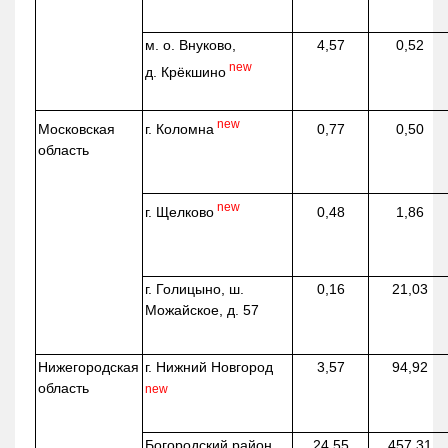
м. о. Внуково,
4,57
0,52
new
д.
Крёкшино
new
г. Коломна
Московская
0,77
0,50
область
new
г. Щелково
0,48
1,86
г. Голицыно, ш.
0,16
21,03
Можайское, д. 57
Нижегородская
г. Нижний Новгород
3,57
94,92
область
new
Богородский район,
24,55
457,31