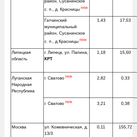
район, Сусанинское
new
с. п., д. Красницы
Гатчинский
1,43
17,53
муниципальный
район, Сусанинское
new
с. п.,
д.Красницы
Липецкая
г. Липецк, ул. Папина,
1,18
15,60
область
КРТ
new
г. Сватово
Луганская
2,82
0,33
Народная
Республика
new
г. Сватово
3,21
0,38
Москва
ул.
Кожевническая
, д.
0,11
155,72
13/3