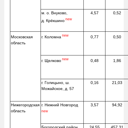
м. о. Внуково,
4,57
0,52
new
д.
Крёкшино
new
г. Коломна
Московская
0,77
0,50
область
new
г. Щелково
0,48
1,86
г. Голицыно, ш.
0,16
21,03
Можайское, д. 57
Нижегородская
г. Нижний Новгород
3,57
94,92
область
new
Богородский район,
24,55
457,31