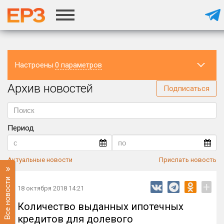
Настроены
0 параметров
Архив новостей
Регион
Подписаться
Период
Актуальные новости
Прислать новость
Все новости
+
18 октября 2018 14:21
Количество выданных ипотечных
кредитов для долевого