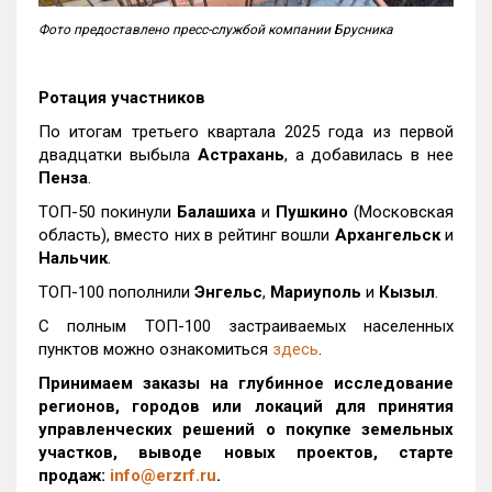
Фото предоставлено пресс-службой компании Брусника
Ротация участников
По итогам третьего квартала 2025 года из первой
двадцатки выбыла
Астрахань
, а добавилась в нее
Пенза
.
ТОП-50 покинули
Балашиха
и
Пушкино
(Московская
область), вместо них в рейтинг вошли
Архангельск
и
Нальчик
.
ТОП-100 пополнили
Энгельс
,
Мариуполь
и
Кызыл
.
С полным ТОП-100 застраиваемых населенных
пунктов можно ознакомиться
здесь
.
Принимаем заказы на глубинное исследование
регионов, городов или локаций для принятия
управленческих решений о покупке земельных
участков, выводе новых проектов, старте
продаж:
info@erzrf.ru
.