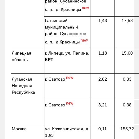
район, Сусанинское
new
с. п., д. Красницы
Гатчинский
1,43
17,53
муниципальный
район, Сусанинское
new
с. п.,
д.Красницы
Липецкая
г. Липецк, ул. Папина,
1,18
15,60
область
КРТ
new
г. Сватово
Луганская
2,82
0,33
Народная
Республика
new
г. Сватово
3,21
0,38
Москва
ул.
Кожевническая
, д.
0,11
155,72
13/3