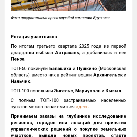
Фото предоставлено пресс-службой компании Брусника
Ротация участников
По итогам третьего квартала 2025 года из первой
двадцатки выбыла
Астрахань
, а добавилась в нее
Пенза
.
ТОП-50 покинули
Балашиха
и
Пушкино
(Московская
область), вместо них в рейтинг вошли
Архангельск
и
Нальчик
.
ТОП-100 пополнили
Энгельс
,
Мариуполь
и
Кызыл
.
С полным ТОП-100 застраиваемых населенных
пунктов можно ознакомиться
здесь
.
Принимаем заказы на глубинное исследование
регионов, городов или локаций для принятия
управленческих решений о покупке земельных
участков, выводе новых проектов, старте