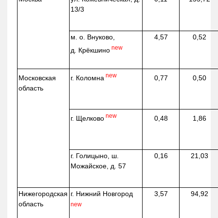
13/3
м. о. Внуково,
4,57
0,52
new
д.
Крёкшино
new
г. Коломна
Московская
0,77
0,50
область
new
г. Щелково
0,48
1,86
г. Голицыно, ш.
0,16
21,03
Можайское, д. 57
Нижегородская
г. Нижний Новгород
3,57
94,92
область
new