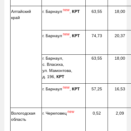
new
г. Барнаул
,
КРТ
Алтайский
63,55
18,00
край
new
г. Барнаул
,
КРТ
74,73
20,37
г. Барнаул,
63,55
18,00
с. Власиха,
ул. Мамонтова,
д. 196,
КРТ
new
г. Барнаул
,
КРТ
57,25
16,53
new
г. Череповец
Вологодская
0,52
2,09
область