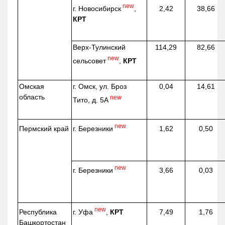
new
г. Новосибирск
,
2,42
38,66
КРТ
Верх-
Тулинский
114,29
82,66
new
сельсовет
,
КРТ
Омская
г. Омск, ул. Броз
0,04
14,61
область
new
Тито, д. 5А
new
г. Березники
Пермский край
1,62
0,50
new
г. Березники
3,66
0,03
new
г. Уфа
,
КРТ
Республика
7,49
1,76
Башкортостан