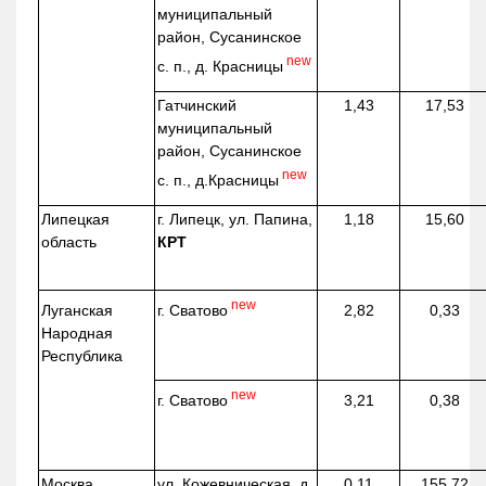
муниципальный
район, Сусанинское
new
с. п., д. Красницы
Гатчинский
1,43
17,53
муниципальный
район, Сусанинское
new
с. п.,
д.Красницы
Липецкая
г. Липецк, ул. Папина,
1,18
15,60
область
КРТ
new
г. Сватово
Луганская
2,82
0,33
Народная
Республика
new
г. Сватово
3,21
0,38
Москва
ул.
Кожевническая
, д.
0,11
155,72