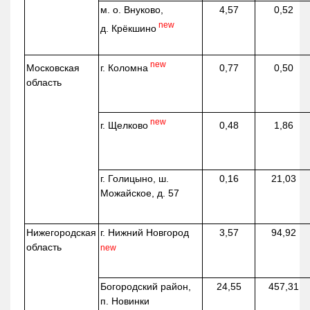
м. о. Внуково,
4,57
0,52
new
д.
Крёкшино
new
г. Коломна
Московская
0,77
0,50
область
new
г. Щелково
0,48
1,86
г. Голицыно, ш.
0,16
21,03
Можайское, д. 57
Нижегородская
г. Нижний Новгород
3,57
94,92
область
new
Богородский район,
24,55
457,31
п. Новинки