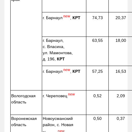
new
г. Барнаул
,
КРТ
74,73
20,37
г. Барнаул,
63,55
18,00
с. Власиха,
ул. Мамонтова,
д. 196,
КРТ
new
г. Барнаул
,
КРТ
57,25
16,53
new
г. Череповец
Вологодская
0,52
2,09
область
Воронежская
Новоусманский
0,50
0,37
область
район, с. Новая
new