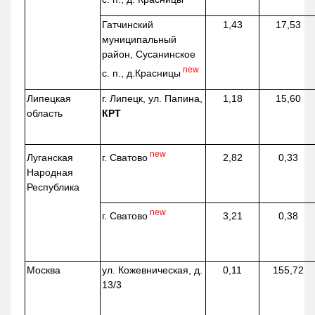
Гатчинский
1,43
17,53
муниципальный
район, Сусанинское
new
с. п.,
д.Красницы
Липецкая
г. Липецк, ул. Папина,
1,18
15,60
область
КРТ
new
г. Сватово
Луганская
2,82
0,33
Народная
Республика
new
г. Сватово
3,21
0,38
Москва
ул.
Кожевническая
, д.
0,11
155,72
13/3