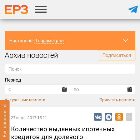
Настроены
0 параметров
Архив новостей
Регион
Подписаться
Период
Актуальные новости
Прислать новость
Все новости
+
27 июля 2017 15:21
Количество выданных ипотечных
кредитов для долевого