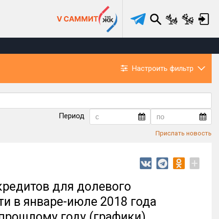
V САММИТ
Настроить фильтр
Период
Прислать новость
+
кредитов для долевого
ти в январе-июле 2018 года
 прошлому году (графики)