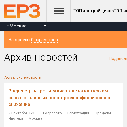
ТОП застройщиков
ТОП н
г.Москва
Настроены
0 параметров
Регион
Архив новостей
Подписа
Актуальные новости
Росреестр: в третьем квартале на ипотечном
рынке столичных новостроек зафиксировано
снижение
21 октября 17:35
Росреестр
Регистрация
Продажи
Ипотека
Москва