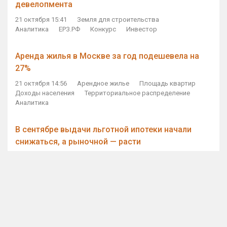
девелопмента
21 октября 15:41
Земля для строительства
Аналитика
ЕРЗ.РФ
Конкурс
Инвестор
Аренда жилья в Москве за год подешевела на
27%
21 октября 14:56
Арендное жилье
Площадь квартир
Доходы населения
Территориальное распределение
Аналитика
В сентябре выдачи льготной ипотеки начали
снижаться, а рыночной — расти
21 октября 14:11
Ипотека
Субсидирование ипотеки
Объем ИЖК
Количество ИЖК
Экспертное мнение
Виталий Мутко — Владимиру Путину: россияне
стали чаще выкупать квартиры без кредитов
21 октября 12:57
ДОМ.РФ
Проектное финансирование