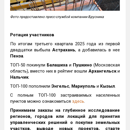
Фото предоставлено пресс-службой компании Брусника
Ротация участников
По итогам третьего квартала 2025 года из первой
двадцатки выбыла
Астрахань
, а добавилась в нее
Пенза
.
ТОП-50 покинули
Балашиха
и
Пушкино
(Московская
область), вместо них в рейтинг вошли
Архангельск
и
Нальчик
.
ТОП-100 пополнили
Энгельс
,
Мариуполь
и
Кызыл
.
С полным ТОП-100 застраиваемых населенных
пунктов можно ознакомиться
здесь
.
Принимаем заказы на глубинное исследование
регионов, городов или локаций для принятия
управленческих решений о покупке земельных
участков, выводе новых проектов, старте