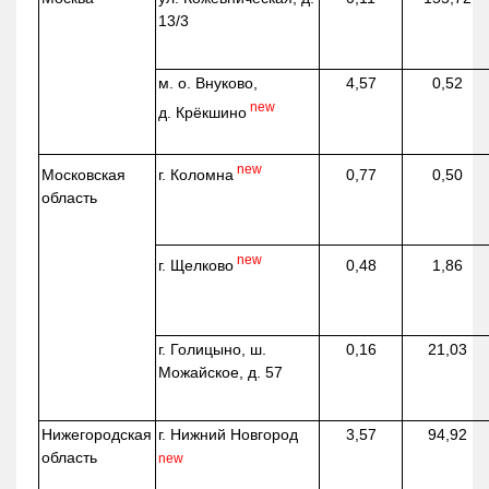
13/3
м. о. Внуково,
4,57
0,52
new
д.
Крёкшино
new
г. Коломна
Московская
0,77
0,50
область
new
г. Щелково
0,48
1,86
г. Голицыно, ш.
0,16
21,03
Можайское, д. 57
Нижегородская
г. Нижний Новгород
3,57
94,92
область
new