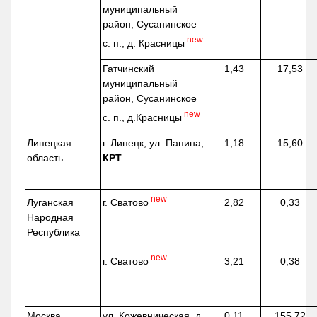
муниципальный
район, Сусанинское
new
с. п., д. Красницы
Гатчинский
1,43
17,53
муниципальный
район, Сусанинское
new
с. п.,
д.Красницы
Липецкая
г. Липецк, ул. Папина,
1,18
15,60
область
КРТ
new
г. Сватово
Луганская
2,82
0,33
Народная
Республика
new
г. Сватово
3,21
0,38
Москва
ул.
Кожевническая
, д.
0,11
155,72