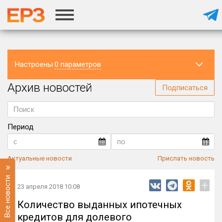
Настроены
0 параметров
Архив новостей
Регион
Подписаться
Период
Актуальные новости
Прислать новость
Все новости
+
23 апреля 2018 10:08
Количество выданных ипотечных
кредитов для долевого