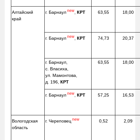
new
г. Барнаул
,
КРТ
Алтайский
63,55
18,00
край
new
г. Барнаул
,
КРТ
74,73
20,37
г. Барнаул,
63,55
18,00
с. Власиха,
ул. Мамонтова,
д. 196,
КРТ
new
г. Барнаул
,
КРТ
57,25
16,53
new
г. Череповец
Вологодская
0,52
2,09
область