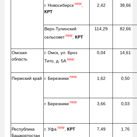
new
г. Новосибирск
,
2,42
38,66
КРТ
Верх-
Тулинский
114,29
82,66
new
сельсовет
,
КРТ
Омская
г. Омск, ул. Броз
0,04
14,61
область
new
Тито, д. 5А
new
г. Березники
Пермский край
1,62
0,50
new
г. Березники
3,66
0,03
new
г. Уфа
,
КРТ
Республика
7,49
1,76
Башкортостан