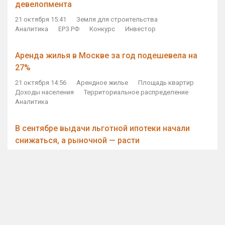
девелопмента
21 октября 15:41
Земля для строительства
Аналитика
ЕРЗ.РФ
Конкурс
Инвестор
Аренда жилья в Москве за год подешевела на
27%
21 октября 14:56
Арендное жилье
Площадь квартир
Доходы населения
Территориальное распределение
Аналитика
В сентябре выдачи льготной ипотеки начали
снижаться, а рыночной — расти
21 октября 14:11
Ипотека
Субсидирование ипотеки
Объем ИЖК
Количество ИЖК
Экспертное мнение
Виталий Мутко — Владимиру Путину: россияне
стали чаще выкупать квартиры без кредитов
21 октября 12:57
ДОМ.РФ
Проектное финансирование