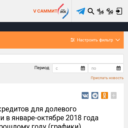
V САММИТ
Настроить фильтр
Период
Прислать новость
+
кредитов для долевого
и в январе-октябре 2018 года
прошлому году (графики)