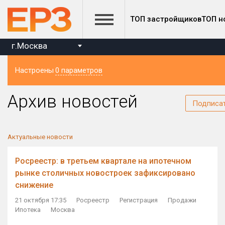
ТОП застройщиков
ТОП н
г.Москва
Настроены
0 параметров
Регион
Архив новостей
Подписа
Актуальные новости
Росреестр: в третьем квартале на ипотечном
рынке столичных новостроек зафиксировано
снижение
21 октября 17:35
Росреестр
Регистрация
Продажи
Ипотека
Москва