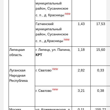
муниципальный
район, Сусанинское
new
с. п., д. Красницы
Гатчинский
1,43
17,53
муниципальный
район, Сусанинское
new
с. п.,
д.Красницы
Липецкая
г. Липецк, ул. Папина,
1,18
15,60
область
КРТ
new
г. Сватово
Луганская
2,82
0,33
Народная
Республика
new
г. Сватово
3,21
0,38
Москва
ул.
Кожевническая
, д.
0,11
155,72