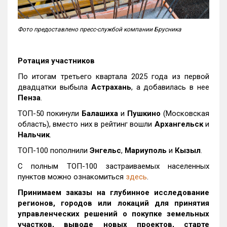
Фото предоставлено пресс-службой компании Брусника
Ротация участников
По итогам третьего квартала 2025 года из первой
двадцатки выбыла
Астрахань
, а добавилась в нее
Пенза
.
ТОП-50 покинули
Балашиха
и
Пушкино
(Московская
область), вместо них в рейтинг вошли
Архангельск
и
Нальчик
.
ТОП-100 пополнили
Энгельс
,
Мариуполь
и
Кызыл
.
С полным ТОП-100 застраиваемых населенных
пунктов можно ознакомиться
здесь
.
Принимаем заказы на глубинное исследование
регионов, городов или локаций для принятия
управленческих решений о покупке земельных
участков, выводе новых проектов, старте