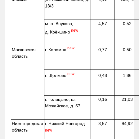
13/3
м. о. Внуково,
4,57
0,52
new
д.
Крёкшино
new
г. Коломна
Московская
0,77
0,50
область
new
г. Щелково
0,48
1,86
г. Голицыно, ш.
0,16
21,03
Можайское, д. 57
Нижегородская
г. Нижний Новгород
3,57
94,92
область
new