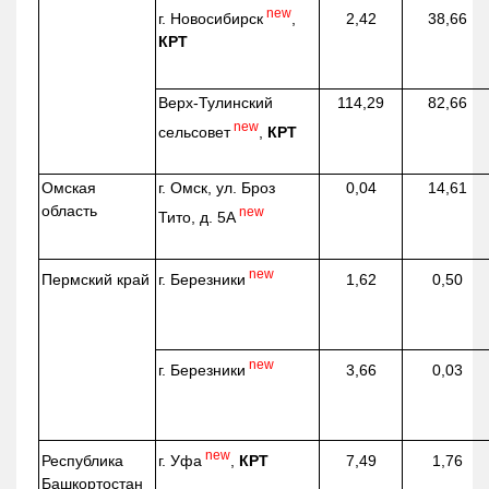
new
г. Новосибирск
,
2,42
38,66
КРТ
Верх-
Тулинский
114,29
82,66
new
сельсовет
,
КРТ
Омская
г. Омск, ул. Броз
0,04
14,61
область
new
Тито, д. 5А
new
г. Березники
Пермский край
1,62
0,50
new
г. Березники
3,66
0,03
new
г. Уфа
,
КРТ
Республика
7,49
1,76
Башкортостан