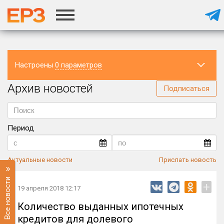
Настроены
0 параметров
Архив новостей
Регион
Подписаться
Период
Актуальные новости
Прислать новость
Все новости
+
19 апреля 2018 12:17
Количество выданных ипотечных
кредитов для долевого