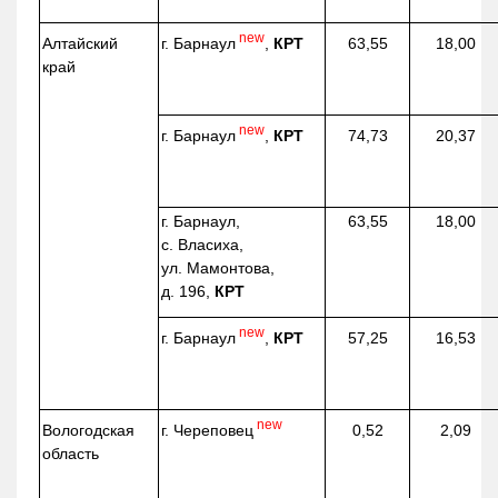
new
г. Барнаул
,
КРТ
Алтайский
63,55
18,00
край
new
г. Барнаул
,
КРТ
74,73
20,37
г. Барнаул,
63,55
18,00
с. Власиха,
ул. Мамонтова,
д. 196,
КРТ
new
г. Барнаул
,
КРТ
57,25
16,53
new
г. Череповец
Вологодская
0,52
2,09
область