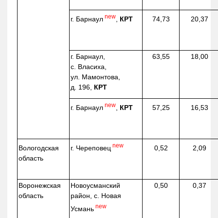
new
г. Барнаул
,
КРТ
74,73
20,37
г. Барнаул,
63,55
18,00
с. Власиха,
ул. Мамонтова,
д. 196,
КРТ
new
г. Барнаул
,
КРТ
57,25
16,53
new
г. Череповец
Вологодская
0,52
2,09
область
Воронежская
Новоусманский
0,50
0,37
область
район, с. Новая
new
Усмань