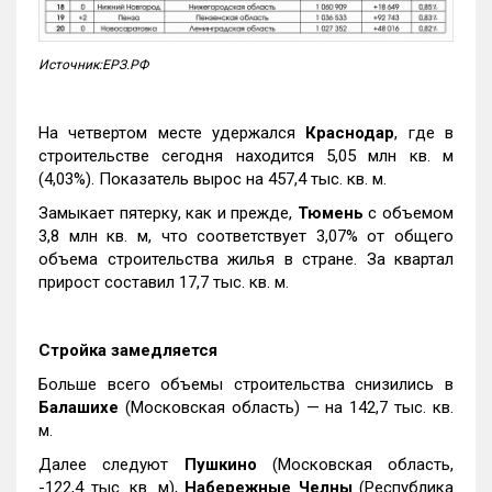
Источник:ЕРЗ.РФ
На четвертом месте удержался
Краснодар
, где в
строительстве сегодня находится 5,05 млн кв. м
(4,03%). Показатель вырос на 457,4 тыс. кв. м.
Замыкает пятерку, как и прежде,
Тюмень
с объемом
3,8 млн кв. м, что соответствует 3,07% от общего
объема строительства жилья в стране. За квартал
прирост составил 17,7 тыс. кв. м.
Стройка замедляется
Больше всего объемы строительства снизились в
Балашихе
(Московская область) — на 142,7 тыс. кв.
м.
Далее следуют
Пушкино
(Московская область,
-122,4 тыс. кв. м),
Набережные Челны
(Республика