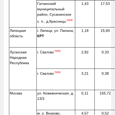
Гатчинский
1,43
17,53
муниципальный
район, Сусанинское
new
с. п.,
д.Красницы
Липецкая
г. Липецк, ул. Папина,
1,18
15,60
область
КРТ
new
г. Сватово
Луганская
2,82
0,33
Народная
Республика
new
г. Сватово
3,21
0,38
Москва
ул.
Кожевническая
, д.
0,11
155,72
13/3
м. о. Внуково,
4,57
0,52