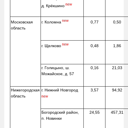
new
д.
Крёкшино
new
г. Коломна
Московская
0,77
0,50
область
new
г. Щелково
0,48
1,86
г. Голицыно, ш.
0,16
21,03
Можайское, д. 57
Нижегородская
г. Нижний Новгород
3,57
94,92
область
new
Богородский район,
24,55
457,31
п. Новинки