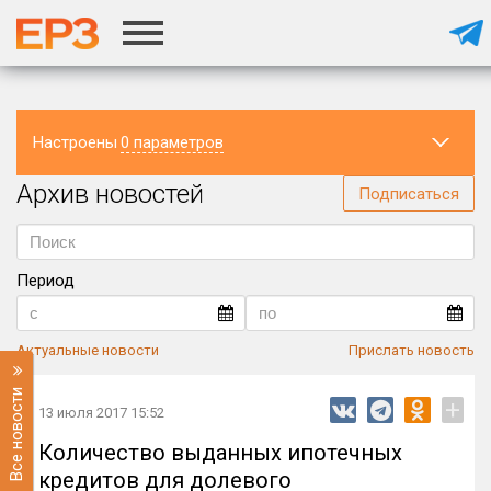
Настроены
0 параметров
Архив новостей
Регион
Подписаться
Период
Актуальные новости
Прислать новость
Все новости
+
13 июля 2017 15:52
Количество выданных ипотечных
кредитов для долевого