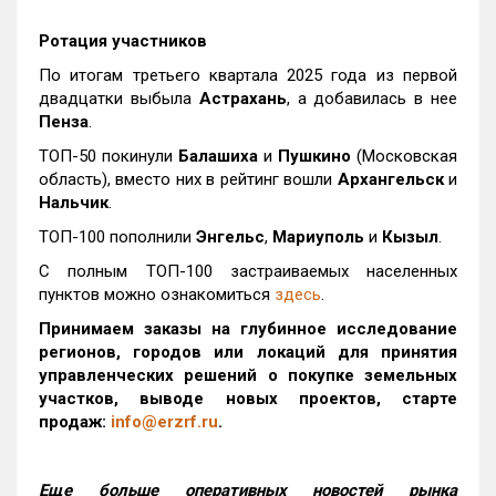
Ротация участников
По итогам третьего квартала 2025 года из первой
двадцатки выбыла
Астрахань
, а добавилась в нее
Пенза
.
ТОП-50 покинули
Балашиха
и
Пушкино
(Московская
область), вместо них в рейтинг вошли
Архангельск
и
Нальчик
.
ТОП-100 пополнили
Энгельс
,
Мариуполь
и
Кызыл
.
С полным ТОП-100 застраиваемых населенных
пунктов можно ознакомиться
здесь
.
Принимаем заказы на глубинное исследование
регионов, городов или локаций для принятия
управленческих решений о покупке земельных
участков, выводе новых проектов, старте
продаж:
info@erzrf.ru
.
Еще больше оперативных новостей рынка