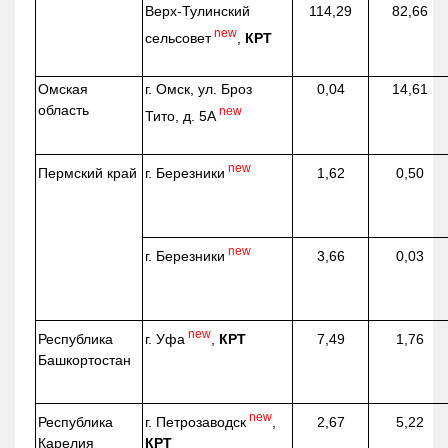
Верх-
Тулинский
114,29
82,66
new
сельсовет
,
КРТ
Омская
г. Омск, ул. Броз
0,04
14,61
область
new
Тито, д. 5А
new
г. Березники
Пермский край
1,62
0,50
new
г. Березники
3,66
0,03
new
г. Уфа
,
КРТ
Республика
7,49
1,76
Башкортостан
new
г. Петрозаводск
,
Республика
2,67
5,22
КРТ
Карелия