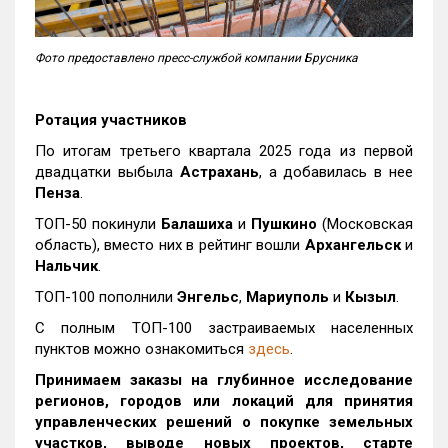
Фото предоставлено пресс-службой компании Брусника
Ротация участников
По итогам третьего квартала 2025 года из первой
двадцатки выбыла
Астрахань
, а добавилась в нее
Пенза
.
ТОП-50 покинули
Балашиха
и
Пушкино
(Московская
область), вместо них в рейтинг вошли
Архангельск
и
Нальчик
.
ТОП-100 пополнили
Энгельс
,
Мариуполь
и
Кызыл
.
С полным ТОП-100 застраиваемых населенных
пунктов можно ознакомиться
здесь
.
Принимаем заказы на глубинное исследование
регионов, городов или локаций для принятия
управленческих решений о покупке земельных
участков, выводе новых проектов, старте