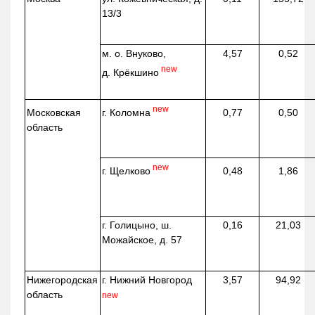
13/3
м. о. Внуково,
4,57
0,52
new
д.
Крёкшино
new
г. Коломна
Московская
0,77
0,50
область
new
г. Щелково
0,48
1,86
г. Голицыно, ш.
0,16
21,03
Можайское, д. 57
Нижегородская
г. Нижний Новгород
3,57
94,92
область
new