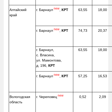
new
г. Барнаул
,
КРТ
Алтайский
63,55
18,00
край
new
г. Барнаул
,
КРТ
74,73
20,37
г. Барнаул,
63,55
18,00
с. Власиха,
ул. Мамонтова,
д. 196,
КРТ
new
г. Барнаул
,
КРТ
57,25
16,53
new
г. Череповец
Вологодская
0,52
2,09
область