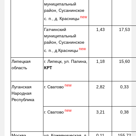
муниципальный
район, Сусанинское
new
с. п., д. Красницы
Гатчинский
1,43
17,53
муниципальный
район, Сусанинское
new
с. п.,
д.Красницы
Липецкая
г. Липецк, ул. Папина,
1,18
15,60
область
КРТ
new
г. Сватово
Луганская
2,82
0,33
Народная
Республика
new
г. Сватово
3,21
0,38
Москва
ул.
Кожевническая
, д.
0,11
155,72