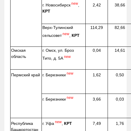
new
г. Новосибирск
,
2,42
38,66
КРТ
Верх-
Тулинский
114,29
82,66
new
сельсовет
,
КРТ
Омская
г. Омск, ул. Броз
0,04
14,61
область
new
Тито, д. 5А
new
г. Березники
Пермский край
1,62
0,50
new
г. Березники
3,66
0,03
new
г. Уфа
,
КРТ
Республика
7,49
1,76
Башкортостан