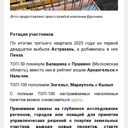
Фото предоставлено пресс-службой компании Брусника
Ротация участников
По итогам третьего квартала 2025 года из первой
двадцатки выбыла
Астрахань
, а добавилась в нее
Пенза
.
ТОП-50 покинули
Балашиха
и
Пушкино
(Московская
область), вместо них в рейтинг вошли
Архангельск
и
Нальчик
.
ТОП-100 пополнили
Энгельс
,
Мариуполь
и
Кызыл
.
С полным ТОП-100 застраиваемых населенных
пунктов можно ознакомиться
здесь
.
Принимаем заказы на глубинное исследование
регионов, городов или локаций для принятия
управленческих решений о покупке земельных
участков, выводе новых проектов, старте