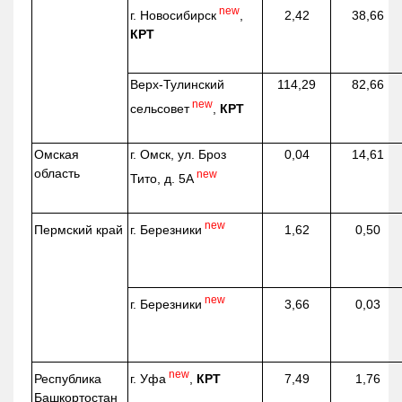
new
г. Новосибирск
,
2,42
38,66
КРТ
Верх-
Тулинский
114,29
82,66
new
сельсовет
,
КРТ
Омская
г. Омск, ул. Броз
0,04
14,61
область
new
Тито, д. 5А
new
г. Березники
Пермский край
1,62
0,50
new
г. Березники
3,66
0,03
new
г. Уфа
,
КРТ
Республика
7,49
1,76
Башкортостан