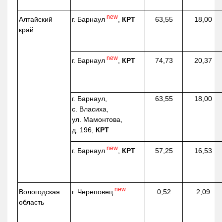
new
г. Барнаул
,
КРТ
Алтайский
63,55
18,00
край
new
г. Барнаул
,
КРТ
74,73
20,37
г. Барнаул,
63,55
18,00
с. Власиха,
ул. Мамонтова,
д. 196,
КРТ
new
г. Барнаул
,
КРТ
57,25
16,53
new
г. Череповец
Вологодская
0,52
2,09
область