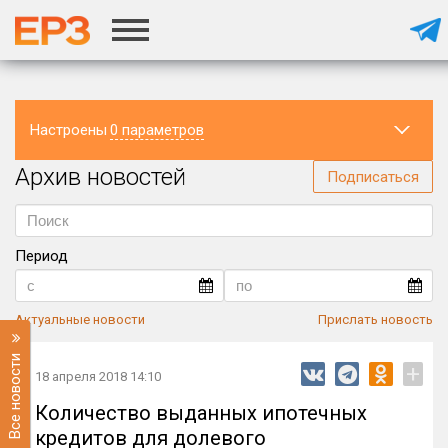
Настроены
0 параметров
Архив новостей
Регион
Подписаться
Период
Актуальные новости
Прислать новость
Все новости
+
18 апреля 2018 14:10
Количество выданных ипотечных
кредитов для долевого