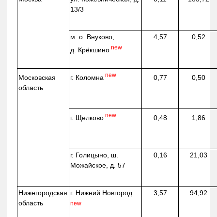
13/3
м. о. Внуково,
4,57
0,52
new
д.
Крёкшино
new
г. Коломна
Московская
0,77
0,50
область
new
г. Щелково
0,48
1,86
г. Голицыно, ш.
0,16
21,03
Можайское, д. 57
Нижегородская
г. Нижний Новгород
3,57
94,92
область
new