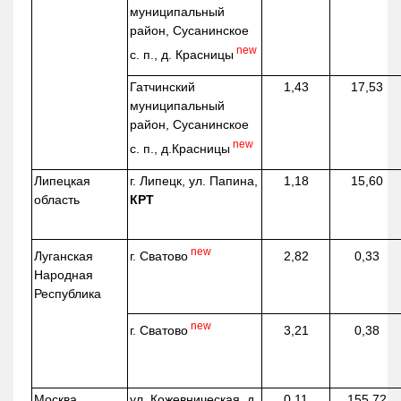
муниципальный
район, Сусанинское
new
с. п., д. Красницы
Гатчинский
1,43
17,53
муниципальный
район, Сусанинское
new
с. п.,
д.Красницы
Липецкая
г. Липецк, ул. Папина,
1,18
15,60
область
КРТ
new
г. Сватово
Луганская
2,82
0,33
Народная
Республика
new
г. Сватово
3,21
0,38
Москва
ул.
Кожевническая
, д.
0,11
155,72