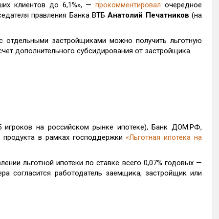
ших клиентов до 6,1%», —
прокомментировал
очередное
седателя правления Банка ВТБ
Анатолий Печатников
(на
 с отдельными застройщиками можно получить льготную
а счет дополнительного субсидирования от застройщика.
5 игроков на российском рынке ипотеке), Банк ДОМ.РФ,
о продукта в рамках господдержки
«Льготная ипотека на
лении льготной ипотеки по ставке всего 0,07% годовых —
ера согласится работодатель заемщика, застройщик или