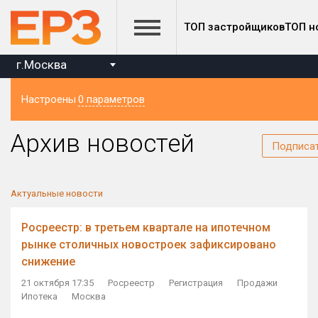
ТОП застройщиков
ТОП н
г.Москва
Настроены
0 параметров
Регион
Архив новостей
Подписа
Актуальные новости
Росреестр: в третьем квартале на ипотечном
рынке столичных новостроек зафиксировано
снижение
21 октября 17:35
Росреестр
Регистрация
Продажи
Ипотека
Москва