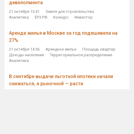
девелопмента
21 октября 15:41
Земля для строительства
Аналитика
ЕРЗ.РФ
Конкурс
Инвестор
Аренда жилья в Москве за год подешевела на
27%
21 октября 14:56
Арендное жилье
Площадь квартир
Доходы населения
Территориальное распределение
Аналитика
В сентябре выдачи льготной ипотеки начали
снижаться, а рыночной — расти
21 октября 14:11
Ипотека
Субсидирование ипотеки
Объем ИЖК
Количество ИЖК
Экспертное мнение
Виталий Мутко — Владимиру Путину: россияне
стали чаще выкупать квартиры без кредитов
21 октября 12:57
ДОМ.РФ
Проектное финансирование