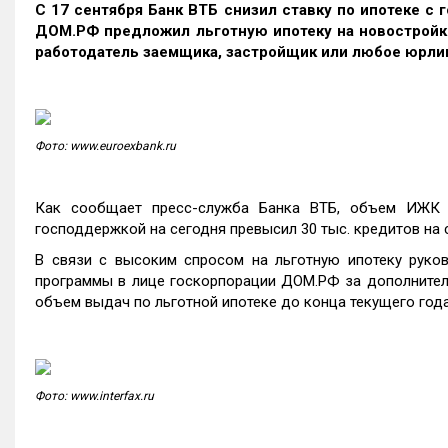
С 17 сентября Банк ВТБ снизил ставку по ипотеке с г
ДОМ.РФ предложил льготную ипотеку на новостройки
работодатель заемщика, застройщик или любое юрли
Фото: www.euroexbank.ru
Как сообщает пресс-служба Банка ВТБ, объем ИЖК о
господдержкой на сегодня превысил 30 тыс. кредитов на 
В связи с высоким спросом на льготную ипотеку руков
программы в лице госкорпорации ДОМ.РФ за дополнитель
объем выдач по льготной ипотеке до конца текущего года
Фото: www.interfax.ru