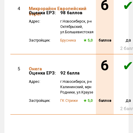
6
4
Микрорайон Европейский
Оценка ЕРЗ:
98 баллов
берег
Адрес:
г.Новосибирск
, р-н
Октябрьский,
ул.Большевистская
да
Застройщик:
Брусника
★
5,0
баллов
2 бал
6
5
Онега
Оценка ЕРЗ:
92 балла
Адрес:
г.Новосибирск
, р-н
Калининский,
мрн
Родники,
ул.Краузе
да
Застройщик:
ГК Стрижи
★
5,0
баллов
2 бал