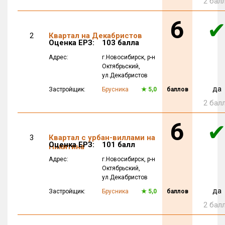
2 бал
6
2
Квартал на Декабристов
Оценка ЕРЗ:
103 балла
Адрес:
г.Новосибирск
, р-н
Октябрьский,
ул.Декабристов
да
Застройщик:
Брусника
★
5,0
баллов
2 бал
6
3
Квартал с
урбан
-виллами на
Оценка ЕРЗ:
101 балл
Никитина
Адрес:
г.Новосибирск
, р-н
Октябрьский,
ул.Декабристов
да
Застройщик:
Брусника
★
5,0
баллов
2 бал