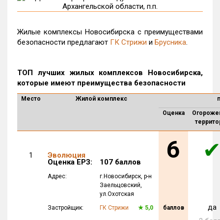
Жилые комплексы Новосибирска с преимуществами
безопасности предлагают
ГК Стрижи
и
Брусника
.
ТОП лучших жилых комплексов Новосибирска,
которые имеют преимущества безопасности
Место
Жилой комплекс
Оценка
Огороже
террито
6
1
Эволюция
Оценка ЕРЗ:
107 баллов
Адрес:
г.Новосибирск
, р-н
Заельцовский
,
ул.Охотская
да
Застройщик:
ГК Стрижи
★
5,0
баллов