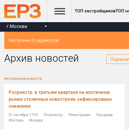
ТОП застройщиков
ТОП н
г.Москва
Настроены
0 параметров
Регион
Архив новостей
Подписа
Актуальные новости
Росреестр: в третьем квартале на ипотечном
рынке столичных новостроек зафиксировано
снижение
21 октября 17:35
Росреестр
Регистрация
Продажи
Ипотека
Москва