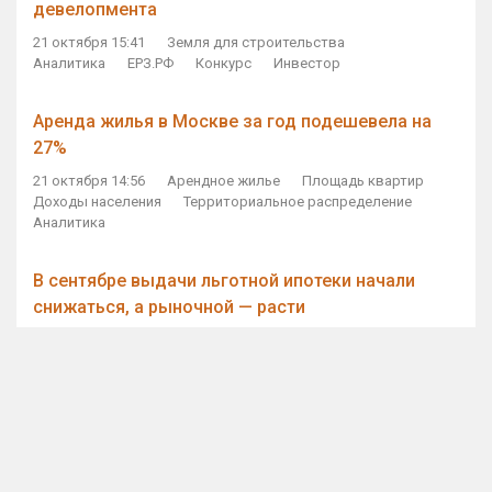
девелопмента
21 октября 15:41
Земля для строительства
Аналитика
ЕРЗ.РФ
Конкурс
Инвестор
Аренда жилья в Москве за год подешевела на
27%
21 октября 14:56
Арендное жилье
Площадь квартир
Доходы населения
Территориальное распределение
Аналитика
В сентябре выдачи льготной ипотеки начали
снижаться, а рыночной — расти
21 октября 14:11
Ипотека
Субсидирование ипотеки
Объем ИЖК
Количество ИЖК
Экспертное мнение
Виталий Мутко — Владимиру Путину: россияне
стали чаще выкупать квартиры без кредитов
21 октября 12:57
ДОМ.РФ
Проектное финансирование