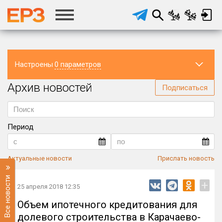
Настроены
0 параметров
Архив новостей
Регион
Подписаться
Период
Актуальные новости
Прислать новость
Все новости
+
25 апреля 2018 12:35
Объем ипотечного кредитования для
долевого строительства в Карачаево-