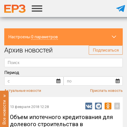
Настроены
0 параметров
Архив новостей
Регион
Подписаться
Период
Актуальные новости
Прислать новость
Все новости
+
13 февраля 2018 12:28
Объем ипотечного кредитования для
долевого строительства в