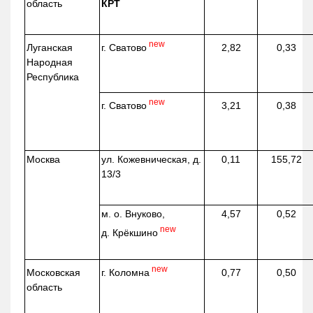
область
КРТ
new
г. Сватово
Луганская
2,82
0,33
Народная
Республика
new
г. Сватово
3,21
0,38
Москва
ул.
Кожевническая
, д.
0,11
155,72
13/3
м. о. Внуково,
4,57
0,52
new
д.
Крёкшино
new
г. Коломна
Московская
0,77
0,50
область