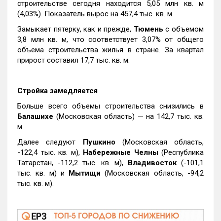
строительстве сегодня находится 5,05 млн кв. м
(4,03%). Показатель вырос на 457,4 тыс. кв. м.
Замыкает пятерку, как и прежде,
Тюмень
с объемом
3,8 млн кв. м, что соответствует 3,07% от общего
объема строительства жилья в стране. За квартал
прирост составил 17,7 тыс. кв. м.
Стройка замедляется
Больше всего объемы строительства снизились в
Балашихе
(Московская область) — на 142,7 тыс. кв.
м.
Далее следуют
Пушкино
(Московская область,
-122,4 тыс. кв. м),
Набережные Челны
(Республика
Татарстан, -112,2 тыс. кв. м),
Владивосток
(-101,1
тыс. кв. м) и
Мытищи
(Московская область, -94,2
тыс. кв. м).