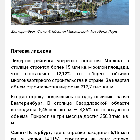
Екатеринбург. Фото: © Михаил Марковский Фотобанк Лори
Пятерка лидеров
Лидером рейтинга уверенно остается
Москва
: в
столице строится более 15 млн кв. м жилой площади,
что составляет 12,12% от общего объема
многоквартирного строительства в стране. За квартал
объем строительства вырос на 212,7 тыс. кв. м.
Вторую строку, поднявшись на одну позицию, занял
Екатеринбург.
В столице Свердловской области
возводится 5,46 млн кв. м — 4,36% от совокупного
объема. Прирост за три месяца достиг 350,3 тыс. кв.
м.
Санкт-Петербург
, где в стройке находится 5,15 млн
кв. м жилья (4,11%), опустился на одну строку,