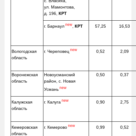
с. Власиха,
ул. Мамонтова,
д. 196,
КРТ
new
г. Барнаул
,
КРТ
57,25
16,53
new
г. Череповец
Вологодская
0,52
2,09
область
Воронежская
Новоусманский
0,50
0,37
область
район, с. Новая
new
Усмань
new
г. Калуга
Калужская
0,90
2,75
область
new
г. Кемерово
Кемеровская
0,99
0,52
область