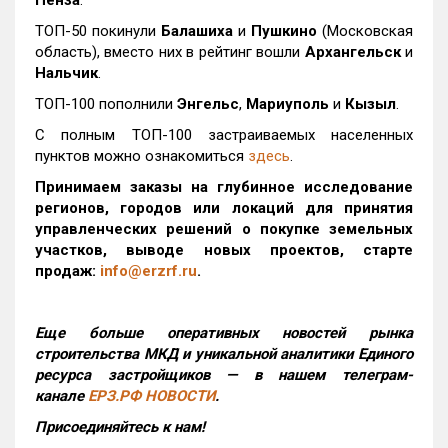
Пенза
.
ТОП-50 покинули
Балашиха
и
Пушкино
(Московская
область), вместо них в рейтинг вошли
Архангельск
и
Нальчик
.
ТОП-100 пополнили
Энгельс
,
Мариуполь
и
Кызыл
.
С полным ТОП-100 застраиваемых населенных
пунктов можно ознакомиться
здесь
.
Принимаем заказы на глубинное исследование
регионов, городов или локаций для принятия
управленческих решений о покупке земельных
участков, выводе новых проектов, старте
продаж:
info@erzrf.ru
.
Еще больше оперативных новостей рынка
строительства МКД и уникальной аналитики Единого
ресурса застройщиков — в нашем телеграм-
канале
ЕРЗ.РФ НОВОСТИ
.
Присоединяйтесь к нам!