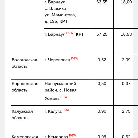
г. Барнаул,
63,55
18,00
с. Власиха,
ул. Мамонтова,
д. 196,
КРТ
new
г. Барнаул
,
КРТ
57,25
16,53
new
г. Череповец
Вологодская
0,52
2,09
область
Воронежская
Новоусманский
0,50
0,37
область
район, с. Новая
new
Усмань
new
г. Калуга
Калужская
0,90
2,75
область
new
г. Кемерово
Кемеровская
0,99
0,52