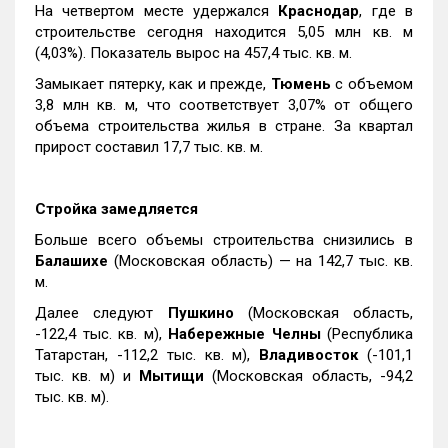
На четвертом месте удержался
Краснодар
, где в
строительстве сегодня находится 5,05 млн кв. м
(4,03%). Показатель вырос на 457,4 тыс. кв. м.
Замыкает пятерку, как и прежде,
Тюмень
с объемом
3,8 млн кв. м, что соответствует 3,07% от общего
объема строительства жилья в стране. За квартал
прирост составил 17,7 тыс. кв. м.
Стройка замедляется
Больше всего объемы строительства снизились в
Балашихе
(Московская область) — на 142,7 тыс. кв.
м.
Далее следуют
Пушкино
(Московская область,
-122,4 тыс. кв. м),
Набережные Челны
(Республика
Татарстан, -112,2 тыс. кв. м),
Владивосток
(-101,1
тыс. кв. м) и
Мытищи
(Московская область, -94,2
тыс. кв. м).