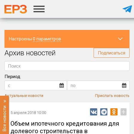
Настроены
0 параметров
Архив новостей
Регион
Подписаться
Период
Актуальные новости
Прислать новость
Все новости
+
5 апреля 2018 10:00
Объем ипотечного кредитования для
долевого строительства в