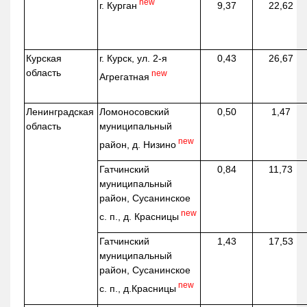
new
г. Курган
9,37
22,62
Курская
г. Курск, ул. 2-я
0,43
26,67
область
new
Агрегатная
Ленинградская
Ломоносовский
0,50
1,47
область
муниципальный
new
район, д.
Низино
Гатчинский
0,84
11,73
муниципальный
район, Сусанинское
new
с. п., д. Красницы
Гатчинский
1,43
17,53
муниципальный
район, Сусанинское
new
с. п.,
д.Красницы