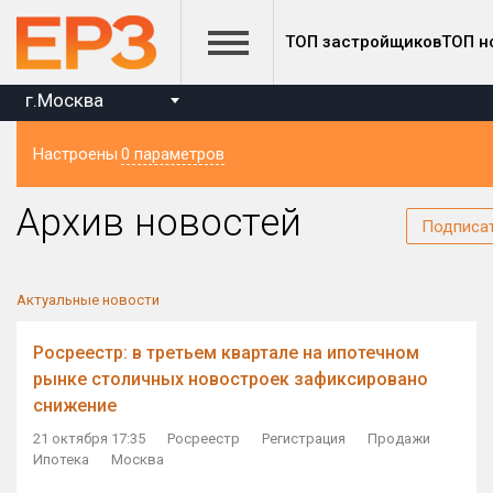
ТОП застройщиков
ТОП н
г.Москва
Настроены
0 параметров
Регион
Архив новостей
Подписа
Актуальные новости
Росреестр: в третьем квартале на ипотечном
рынке столичных новостроек зафиксировано
снижение
21 октября 17:35
Росреестр
Регистрация
Продажи
Ипотека
Москва