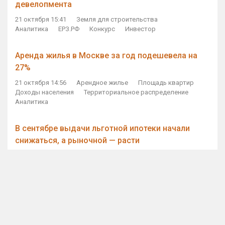
девелопмента
21 октября 15:41
Земля для строительства
Аналитика
ЕРЗ.РФ
Конкурс
Инвестор
Аренда жилья в Москве за год подешевела на
27%
21 октября 14:56
Арендное жилье
Площадь квартир
Доходы населения
Территориальное распределение
Аналитика
В сентябре выдачи льготной ипотеки начали
снижаться, а рыночной — расти
21 октября 14:11
Ипотека
Субсидирование ипотеки
Объем ИЖК
Количество ИЖК
Экспертное мнение
Виталий Мутко — Владимиру Путину: россияне
стали чаще выкупать квартиры без кредитов
21 октября 12:57
ДОМ.РФ
Проектное финансирование