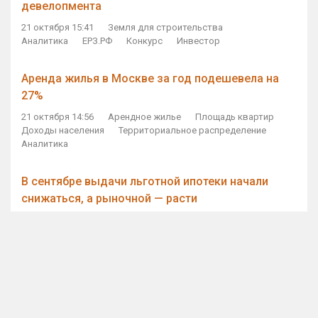
девелопмента
21 октября 15:41
Земля для строительства
Аналитика
ЕРЗ.РФ
Конкурс
Инвестор
Аренда жилья в Москве за год подешевела на
27%
21 октября 14:56
Арендное жилье
Площадь квартир
Доходы населения
Территориальное распределение
Аналитика
В сентябре выдачи льготной ипотеки начали
снижаться, а рыночной — расти
21 октября 14:11
Ипотека
Субсидирование ипотеки
Объем ИЖК
Количество ИЖК
Экспертное мнение
Виталий Мутко — Владимиру Путину: россияне
стали чаще выкупать квартиры без кредитов
21 октября 12:57
ДОМ.РФ
Проектное финансирование