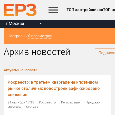
ТОП застройщиков
ТОП н
г.Москва
Настроены
0 параметров
Регион
Архив новостей
Подписа
Актуальные новости
Росреестр: в третьем квартале на ипотечном
рынке столичных новостроек зафиксировано
снижение
21 октября 17:35
Росреестр
Регистрация
Продажи
Ипотека
Москва