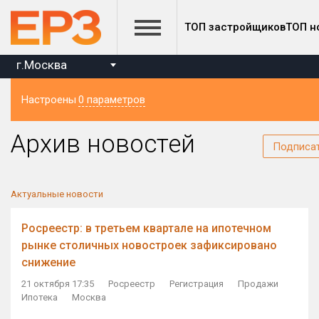
ТОП застройщиков
ТОП н
г.Москва
Настроены
0 параметров
Регион
Архив новостей
Подписа
Актуальные новости
Росреестр: в третьем квартале на ипотечном
рынке столичных новостроек зафиксировано
снижение
21 октября 17:35
Росреестр
Регистрация
Продажи
Ипотека
Москва