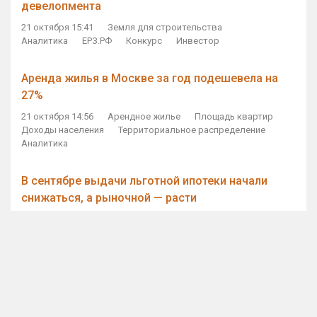
девелопмента
21 октября 15:41
Земля для строительства
Аналитика
ЕРЗ.РФ
Конкурс
Инвестор
Аренда жилья в Москве за год подешевела на
27%
21 октября 14:56
Арендное жилье
Площадь квартир
Доходы населения
Территориальное распределение
Аналитика
В сентябре выдачи льготной ипотеки начали
снижаться, а рыночной — расти
21 октября 14:11
Ипотека
Субсидирование ипотеки
Объем ИЖК
Количество ИЖК
Экспертное мнение
Виталий Мутко — Владимиру Путину: россияне
стали чаще выкупать квартиры без кредитов
21 октября 12:57
ДОМ.РФ
Проектное финансирование