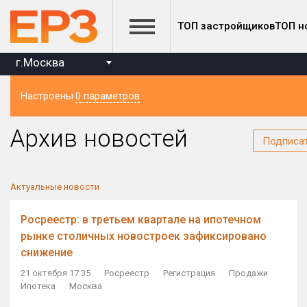
ТОП застройщиков
ТОП н
г.Москва
Настроены
0 параметров
Регион
Архив новостей
Подписа
Актуальные новости
Росреестр: в третьем квартале на ипотечном
рынке столичных новостроек зафиксировано
снижение
21 октября 17:35
Росреестр
Регистрация
Продажи
Ипотека
Москва