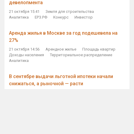
девелопмента
21 октября 15:41
Земля для строительства
Аналитика
ЕРЗ.РФ
Конкурс
Инвестор
Аренда жилья в Москве за год подешевела на
27%
21 октября 14:56
Арендное жилье
Площадь квартир
Доходы населения
Территориальное распределение
Аналитика
В сентябре выдачи льготной ипотеки начали
снижаться, а рыночной — расти
21 октября 14:11
Ипотека
Субсидирование ипотеки
Объем ИЖК
Количество ИЖК
Экспертное мнение
Виталий Мутко — Владимиру Путину: россияне
стали чаще выкупать квартиры без кредитов
21 октября 12:57
ДОМ.РФ
Проектное финансирование