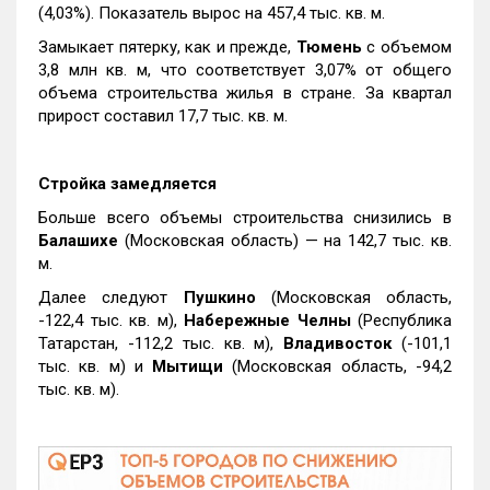
(4,03%). Показатель вырос на 457,4 тыс. кв. м.
Замыкает пятерку, как и прежде,
Тюмень
с объемом
3,8 млн кв. м, что соответствует 3,07% от общего
объема строительства жилья в стране. За квартал
прирост составил 17,7 тыс. кв. м.
Стройка замедляется
Больше всего объемы строительства снизились в
Балашихе
(Московская область) — на 142,7 тыс. кв.
м.
Далее следуют
Пушкино
(Московская область,
-122,4 тыс. кв. м),
Набережные Челны
(Республика
Татарстан, -112,2 тыс. кв. м),
Владивосток
(-101,1
тыс. кв. м) и
Мытищи
(Московская область, -94,2
тыс. кв. м).