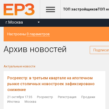
ТОП застройщиков
ТОП н
г.Москва
Настроены
0 параметров
Регион
Архив новостей
Подписа
Актуальные новости
Росреестр: в третьем квартале на ипотечном
рынке столичных новостроек зафиксировано
снижение
21 октября 17:35
Росреестр
Регистрация
Продажи
Ипотека
Москва