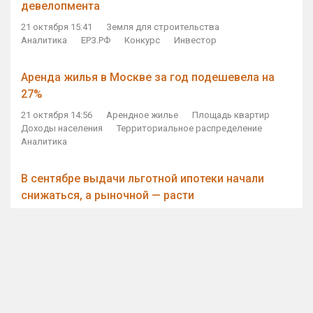
девелопмента
21 октября 15:41
Земля для строительства
Аналитика
ЕРЗ.РФ
Конкурс
Инвестор
Аренда жилья в Москве за год подешевела на
27%
21 октября 14:56
Арендное жилье
Площадь квартир
Доходы населения
Территориальное распределение
Аналитика
В сентябре выдачи льготной ипотеки начали
снижаться, а рыночной — расти
21 октября 14:11
Ипотека
Субсидирование ипотеки
Объем ИЖК
Количество ИЖК
Экспертное мнение
Виталий Мутко — Владимиру Путину: россияне
стали чаще выкупать квартиры без кредитов
21 октября 12:57
ДОМ.РФ
Проектное финансирование